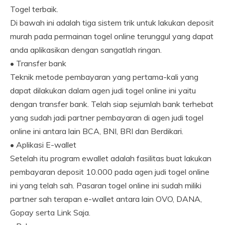
Togel terbaik.
Di bawah ini adalah tiga sistem trik untuk lakukan deposit
murah pada permainan togel online terunggul yang dapat
anda aplikasikan dengan sangatlah ringan.
• Transfer bank
Teknik metode pembayaran yang pertama-kali yang
dapat dilakukan dalam agen judi togel online ini yaitu
dengan transfer bank. Telah siap sejumlah bank terhebat
yang sudah jadi partner pembayaran di agen judi togel
online ini antara lain BCA, BNI, BRI dan Berdikari.
• Aplikasi E-wallet
Setelah itu program ewallet adalah fasilitas buat lakukan
pembayaran deposit 10.000 pada agen judi togel online
ini yang telah sah. Pasaran togel online ini sudah miliki
partner sah terapan e-wallet antara lain OVO, DANA,
Gopay serta Link Saja.