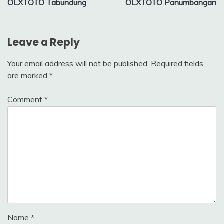
OLXTOTO Tabundung
OLXTOTO Panumbangan
Leave a Reply
Your email address will not be published.
Required fields
are marked
*
Comment
*
Name
*