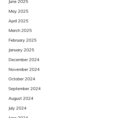
June 2025
May 2025
April 2025
March 2025
February 2025
January 2025
December 2024
November 2024
October 2024
September 2024
August 2024
July 2024
June 2024