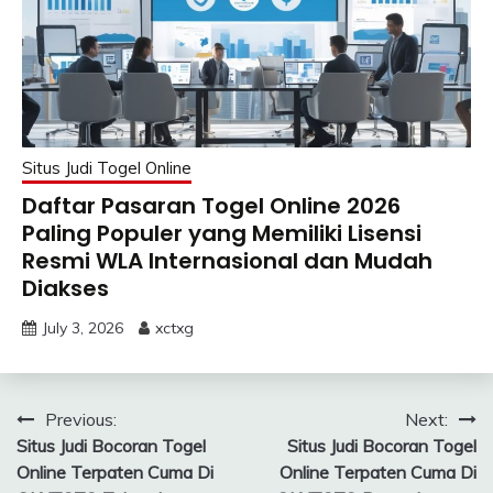
Situs Judi Togel Online
Daftar Pasaran Togel Online 2026
Paling Populer yang Memiliki Lisensi
Resmi WLA Internasional dan Mudah
Diakses
July 3, 2026
xctxg
Post
Previous:
Next:
Situs Judi Bocoran Togel
Situs Judi Bocoran Togel
navigation
Online Terpaten Cuma Di
Online Terpaten Cuma Di