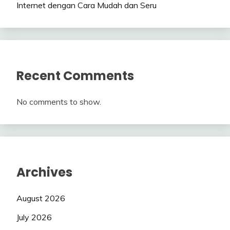
Internet dengan Cara Mudah dan Seru
Recent Comments
No comments to show.
Archives
August 2026
July 2026