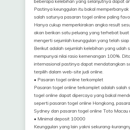
beberapa kelebihan yang selanjutnya dapat a
Pastinya keunggulan itu bakal memperbanyak
salah satunya pasaran togel online paling fa
Hanya cukup memperkirakan angka result sesud
akan berikan satu peluang yang terhebat buat 
mengerti sejumlah keunggulan yang telah siap pa
Berikut adalah sejumlah kelebihan yang udah si
mempunyai nilai rasio kemenangan 100%. Dita
internasional pastinya dapat mendatangkan s
terpilih dalam web-site judi online.
• Pasaran togel online terkomplet
Pasaran togel online terkomplet adalah salah 
togel online dapat dipercaya yang bakal men
seperti pasaran togel online Hongkong, pasaran
Sydney dan pasaran togel online Toto Macau u
• Minimal deposit 10000
Keunggulan yang lain yakni sekurang-kurangny