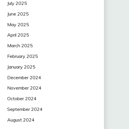
July 2025
June 2025
May 2025
April 2025
March 2025
February 2025
January 2025
December 2024
November 2024
October 2024
September 2024
August 2024