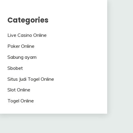
Categories
Live Casino Online
Poker Online
Sabung ayam
Sbobet
Situs Judi Togel Online
Slot Online
Togel Online