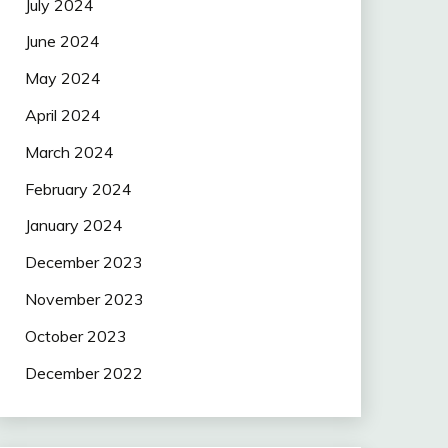
July 2024
June 2024
May 2024
April 2024
March 2024
February 2024
January 2024
December 2023
November 2023
October 2023
December 2022