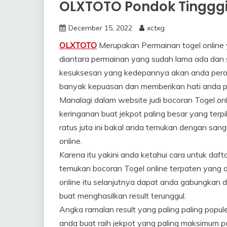
OLXTOTO Pondok Tinggg
December 15, 2022
xctxg
OLXTOTO
Merupakan Permainan togel online 
diantara permainan yang sudah lama ada dan s
kesuksesan yang kedepannya akan anda pero
banyak kepuasan dan memberikan hati anda p
Manalagi dalam website judi bocoran Togel on
keringanan buat jekpot paling besar yang terp
ratus juta ini bakal anda temukan dengan sang
online.
Karena itu yakini anda ketahui cara untuk daftar 
temukan bocoran Togel online terpaten yang 
online itu selanjutnya dapat anda gabungkan 
buat menghasilkan result terunggul.
Angka ramalan result yang paling paling popul
anda buat raih jekpot yang paling maksimum pa