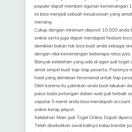
populer dapat memberi agunan kemenangan 10
ini bisa menjadi sebuah kesuksesan yang ama
menang.
Cukup dengan minimum deposit 10.000 anda bi
online serta juga dapat mendapat feature boc
demikian bukan tak bisa buat anda sebagai a
dengan nilai kemenangan beberapa ratus juta.
Banyak kelebihan yang ada di agen judi toge
amat simpel buat tiap-tiap peserta. Pastinya
hasil yang demikian fenomenal untuk tiap pes
Oleh karena itu yakinkan anda buat lakukan daft
pulsa tiada potongan dalam web judi terbaik 
seputar 5 menit anda bisa mendapati account p
online kerap jekpot.
Kelebihan Main Judi Togel Online Dapat diper
Telah disebutkan awal kalinya kalau bandar jud