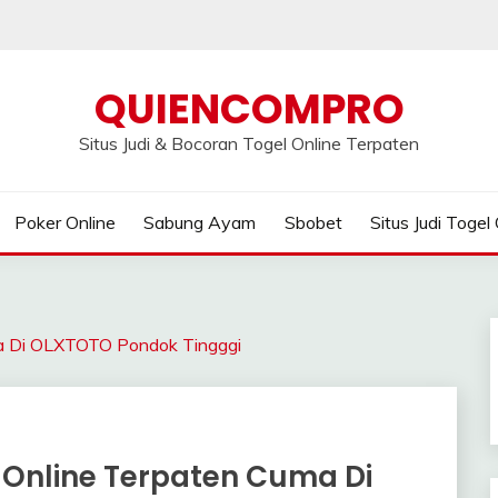
QUIENCOMPRO
Situs Judi & Bocoran Togel Online Terpaten
Poker Online
Sabung Ayam
Sbobet
Situs Judi Togel
uma Di OLXTOTO Pondok Tingggi
l Online Terpaten Cuma Di