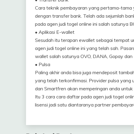
Cara teknik pembayaran yang pertama-tama yan
dengan transfer bank. Telah ada sejumlah ban
pada agen judi togel online ini salah satunya B
• Aplikasi E-wallet
Sesudah itu terapan ewallet sebagai tempat 
agen judi togel online ini yang telah sah. Pasa
wallet salah satunya OVO, DANA, Gopay dan L
• Pulsa
Paling akhir anda bisa juga mendeposit tamb
yang telah terkonfirmasi. Provider pulsa yang 
dan Smartfren akan memperingan anda untuk l
Itu 3 cara cara daftar pada agen judi togel onli
lisensi jadi satu diantaranya partner pembayar