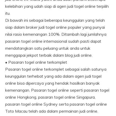
kelebihan yang udah siap di agen judi togel online terpilih
itu.
Di bawah ini sebagai beberapa keunggulan yang telah
siap dalam broker judi togel online populer yang punyai
nilai rasio kemenangan 100%. Ditambah lagi jumlahnya
pasaran togel online internasional sudah pasti dapat
mendatangkan satu peluang untuk anda untuk
menggapai jekpot terbaik dalam blog judi online.
• Pasaran togel online terkomplet
Pasaran togel online terkomplet sebagai salah satunya
keunggulan terhebat yang ada dalam agen judi togel
online bisa dipercaya yang hendak hasilkan banyak
kemenangan. Pasaran togel online seperti pasaran togel
online Hongkong, pasaran togel online Singapura,
pasaran togel online Sydney serta pasaran togel online
Toto Macau telah ada dalam permainan judi online.