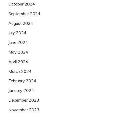
October 2024
September 2024
August 2024
July 2024
June 2024
May 2024
April 2024
March 2024
February 2024
January 2024
December 2023
November 2023