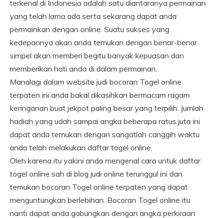
terkenal di Indonesia adalah satu diantaranya permainan
yang telah lama ada serta sekarang dapat anda
permainkan dengan online. Suatu sukses yang
kedepannya akan anda temukan dengan benar-benar
simpel akan memberi begitu banyak kepuasan dan
memberikan hati anda di dalam permainan.
Manalagi dalam website judi bocoran Togel online
terpaten ini anda bakal dikasihkan bermacam ragam
keringanan buat jekpot paling besar yang terpilih. Jumlah
hadiah yang udah sampai angka beberapa ratus juta ini
dapat anda temukan dengan sangatlah canggih waktu
anda telah melakukan daftar togel online.
Oleh karena itu yakini anda mengenal cara untuk daftar
togel online sah di blog judi online terunggul ini dan
temukan bocoran Togel online terpaten yang dapat
menguntungkan berlebihan. Bocoran Togel online itu
nanti dapat anda gabungkan dengan angka perkiraan