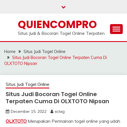
Skip
to
content
QUIENCOMPRO
Situs Judi & Bocoran Togel Online Terpaten
Home
Situs Judi Togel Online
Situs Judi Bocoran Togel Online Terpaten Cuma Di
OLXTOTO Nipsan
Situs Judi Togel Online
Situs Judi Bocoran Togel Online
Terpaten Cuma Di OLXTOTO Nipsan
December 15, 2022
xctxg
OLXTOTO
Merupakan Permainan togel online yang udah