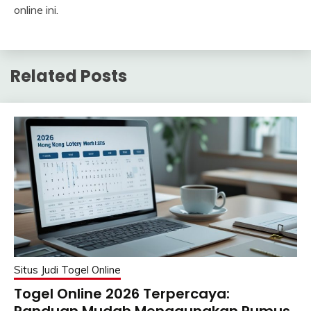
online ini.
Related Posts
Situs Judi Togel Online
Togel Online 2026 Terpercaya:
Panduan Mudah Menggunakan Rumus