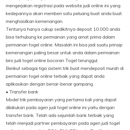
mengerjakan registrasi pada website judi online ini yang
kedepannya akan memberi satu peluang buat anda buat
menghasilkan kemenangan.
Tentunya hanya cukup sedikitnya deposit 10.000 anda
bisa terhubung ke permainan yang amat prima dalam
permainan togel online. Masalah ini bisa jadi suatu prinsip
kemenangan paling besar untuk anda dalam permainan
biro judi togel online bocoran Togel terunggul.
Berikut sebagai tiga sistem trik buat mendeposit murah di
permainan togel online terbaik yang dapat anda
aplikasikan dengan benar-benar gampang.
• Transfer bank
Model trik pembayaran yang pertama kali yang dapat
dilakukan pada agen judi togel online ini yaitu dengan
transfer bank. Telah ada sejumlah bank terbaik yang
telah menjadi partner pembayaran pada agen judi togel