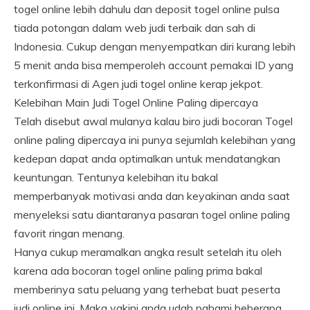
togel online lebih dahulu dan deposit togel online pulsa
tiada potongan dalam web judi terbaik dan sah di
Indonesia. Cukup dengan menyempatkan diri kurang lebih
5 menit anda bisa memperoleh account pemakai ID yang
terkonfirmasi di Agen judi togel online kerap jekpot.
Kelebihan Main Judi Togel Online Paling dipercaya
Telah disebut awal mulanya kalau biro judi bocoran Togel
online paling dipercaya ini punya sejumlah kelebihan yang
kedepan dapat anda optimalkan untuk mendatangkan
keuntungan. Tentunya kelebihan itu bakal
memperbanyak motivasi anda dan keyakinan anda saat
menyeleksi satu diantaranya pasaran togel online paling
favorit ringan menang.
Hanya cukup meramalkan angka result setelah itu oleh
karena ada bocoran togel online paling prima bakal
memberinya satu peluang yang terhebat buat peserta
judi online ini. Maka yakini anda udah pahami beberapa