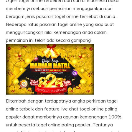
Agen togel online terbeken dan sah di Indonesia bakal
memberinya sebuah permainan mengagumkan dari
beragam jenis pasaran togel online terhebat di dunia.
Beberapa ratus pasaran togel online yang siap buat
mengguncangkan nilai kemenangan anda dalam
permainan ini telah ada secara gampang.
Ditambah dengan terdapatnya angka perkiraan togel
online terbaik dan feature live chat togel online paling
populer dapat memberinya agunan kemenangan 100%
untuk peserta togel online paling populer. Tentunya