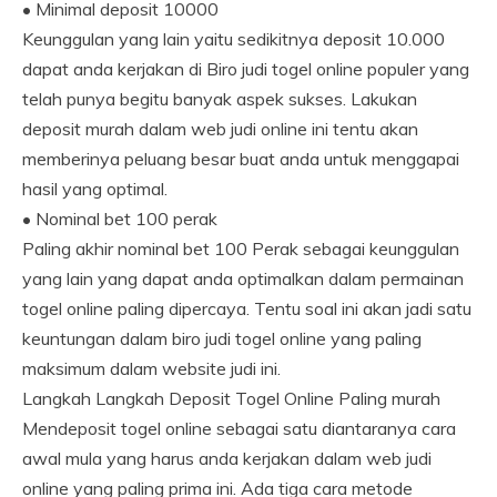
• Minimal deposit 10000
Keunggulan yang lain yaitu sedikitnya deposit 10.000
dapat anda kerjakan di Biro judi togel online populer yang
telah punya begitu banyak aspek sukses. Lakukan
deposit murah dalam web judi online ini tentu akan
memberinya peluang besar buat anda untuk menggapai
hasil yang optimal.
• Nominal bet 100 perak
Paling akhir nominal bet 100 Perak sebagai keunggulan
yang lain yang dapat anda optimalkan dalam permainan
togel online paling dipercaya. Tentu soal ini akan jadi satu
keuntungan dalam biro judi togel online yang paling
maksimum dalam website judi ini.
Langkah Langkah Deposit Togel Online Paling murah
Mendeposit togel online sebagai satu diantaranya cara
awal mula yang harus anda kerjakan dalam web judi
online yang paling prima ini. Ada tiga cara metode