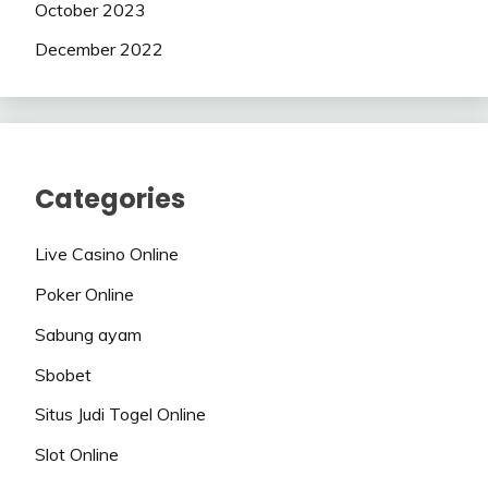
October 2023
December 2022
Categories
Live Casino Online
Poker Online
Sabung ayam
Sbobet
Situs Judi Togel Online
Slot Online