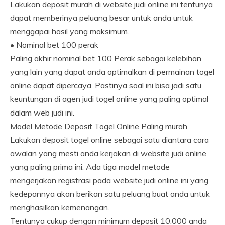
Lakukan deposit murah di website judi online ini tentunya
dapat memberinya peluang besar untuk anda untuk
menggapai hasil yang maksimum.
• Nominal bet 100 perak
Paling akhir nominal bet 100 Perak sebagai kelebihan
yang lain yang dapat anda optimalkan di permainan togel
online dapat dipercaya. Pastinya soal ini bisa jadi satu
keuntungan di agen judi togel online yang paling optimal
dalam web judi ini.
Model Metode Deposit Togel Online Paling murah
Lakukan deposit togel online sebagai satu diantara cara
awalan yang mesti anda kerjakan di website judi online
yang paling prima ini. Ada tiga model metode
mengerjakan registrasi pada website judi online ini yang
kedepannya akan berikan satu peluang buat anda untuk
menghasilkan kemenangan.
Tentunya cukup dengan minimum deposit 10.000 anda