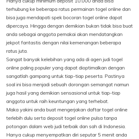
Hanya cukup minimum deposit 10.000 anda bisa
terhubung ke beberapa ratus permainan togel online dan
bisa juga mendapati spek bocoran togel online dapat
dipercaya. Hingga dengan demikian bukan tidak bisa buat
anda sebagai anggota pemakai akan mendatangkan
jekpot fantastis dengan nilai kemenangan beberapa
ratus juta.
Sangat banyak kelebihan yang ada di agen judi togel
online paling populer yang dapat dioptimalkan dengan
sangatlah gampang untuk tiap-tiap peserta. Pastinya
soal ini bisa menjadi sebuah dorongan semangat namun
juga hasil yang demikian sensasional untuk tiap-tiap
anggota untuk raih keuntungan yang terhebat.
Maka yakini anda buat mengerjakan daftar togel online
terlebih dulu serta deposit togel online pulsa tanpa
potongan dalam web judi terbaik dan sah di Indonesia.
Hanya cukup menyempatkan diri seputar 5 menit anda