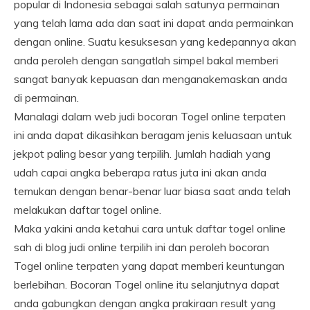
popular di Indonesia sebagai salah satunya permainan
yang telah lama ada dan saat ini dapat anda permainkan
dengan online. Suatu kesuksesan yang kedepannya akan
anda peroleh dengan sangatlah simpel bakal memberi
sangat banyak kepuasan dan menganakemaskan anda
di permainan.
Manalagi dalam web judi bocoran Togel online terpaten
ini anda dapat dikasihkan beragam jenis keluasaan untuk
jekpot paling besar yang terpilih. Jumlah hadiah yang
udah capai angka beberapa ratus juta ini akan anda
temukan dengan benar-benar luar biasa saat anda telah
melakukan daftar togel online.
Maka yakini anda ketahui cara untuk daftar togel online
sah di blog judi online terpilih ini dan peroleh bocoran
Togel online terpaten yang dapat memberi keuntungan
berlebihan. Bocoran Togel online itu selanjutnya dapat
anda gabungkan dengan angka prakiraan result yang