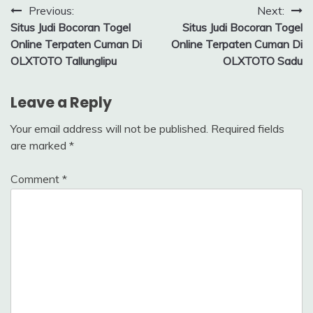
Post
Previous:
Next:
Situs Judi Bocoran Togel
Situs Judi Bocoran Togel
navigation
Online Terpaten Cuman Di
Online Terpaten Cuman Di
OLXTOTO Tallunglipu
OLXTOTO Sadu
Leave a Reply
Your email address will not be published.
Required fields
are marked
*
Comment
*