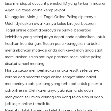
bisa mendapat account pemakai ID yang terkonfirmasi di
Agen judi togel online kerap jekpot.
Keunggulan Main Judi Togel Online Paling dipercaya
Udah dijelaskan awal kalinya kalau biro judi bocoran
Togel online dapat dipercaya ini punyai beberapa
kelebihan yang selanjutnya dapat anda optimalkan untuk
hasilkan keuntungan. Sudah pasti keunggulan itu bakal
menambahkan motivasi anda dan keyakinan anda saat
memutuskan salah satunya pasaran togel online paling
disukai simpel menang.
Hanya cukup memperkirakan angka result seterusnya
karena ada bocoran togel online sangat prima bakal
memberinya satu peluang yang terhebat untuk peserta
judi online ini. Oleh karenanya yakinkan anda udah
menyadari sejumlah keunggulan yang telah siap di agen
judi togel online terbaik itu.
Berikut adalah beberapa kelebihan yang telah ada di