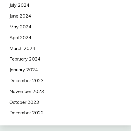
July 2024
June 2024
May 2024
April 2024
March 2024
February 2024
January 2024
December 2023
November 2023
October 2023
December 2022