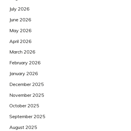
July 2026
June 2026
May 2026
April 2026
March 2026
February 2026
January 2026
December 2025
November 2025
October 2025
September 2025
August 2025