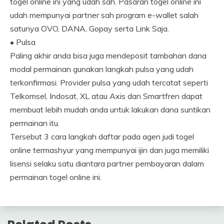
togel online ini yang udah sah. Pasaran togel online ini
udah mempunyai partner sah program e-wallet salah
satunya OVO, DANA, Gopay serta Link Saja.
• Pulsa
Paling akhir anda bisa juga mendeposit tambahan dana
modal permainan gunakan langkah pulsa yang udah
terkonfirmasi. Provider pulsa yang udah tercatat seperti
Telkomsel, Indosat, XL atau Axis dan Smartfren dapat
membuat lebih mudah anda untuk lakukan dana suntikan
permainan itu.
Tersebut 3 cara langkah daftar pada agen judi togel
online termashyur yang mempunyai ijin dan juga memiliki
lisensi selaku satu diantara partner pembayaran dalam
permainan togel online ini.