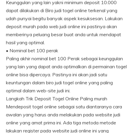
Keunggulan yang lain yakni minimum deposit 10.000
dapat dilakukan di Biro judi togel online terkenal yang
udah punyai begitu banyak aspek kesuksesan. Lakukan
deposit murah pada web judi online ini pastinya akan
memberinya peluang besar buat anda untuk mendapat
hasil yang optimal.
• Nominal bet 100 perak
Paling akhir nominal bet 100 Perak sebagai keunggulan
yang lain yang dapat anda optimalkan di permainan togel
online bisa dipercaya. Pastinya ini akan jadi satu
keuntungan dalam biro judi togel online yang paling
optimal dalam web-site judi ini.
Langkah Trik Deposit Togel Online Paling murah
Mendeposit togel online sebagai satu diantaranya cara
awalan yang harus anda melakukan pada website judi
online yang amat prima ini. Ada tiga metoda metode
lakukan register pada website judi online ini yang