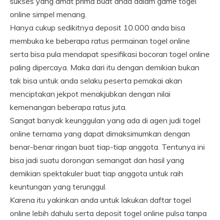
sukses yang amat prima buat anda dalam game togel
online simpel menang.
Hanya cukup sedikitnya deposit 10.000 anda bisa
membuka ke beberapa ratus permainan togel online
serta bisa pula mendapat spesifikasi bocoran togel online
paling dipercaya. Maka dari itu dengan demikian bukan
tak bisa untuk anda selaku peserta pemakai akan
menciptakan jekpot menakjubkan dengan nilai
kemenangan beberapa ratus juta.
Sangat banyak keunggulan yang ada di agen judi togel
online ternama yang dapat dimaksimumkan dengan
benar-benar ringan buat tiap-tiap anggota. Tentunya ini
bisa jadi suatu dorongan semangat dan hasil yang
demikian spektakuler buat tiap anggota untuk raih
keuntungan yang terunggul.
Karena itu yakinkan anda untuk lakukan daftar togel
online lebih dahulu serta deposit togel online pulsa tanpa