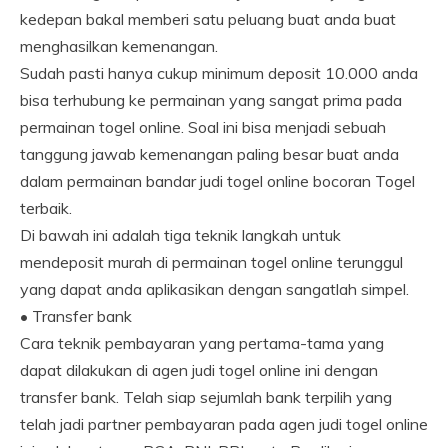
kedepan bakal memberi satu peluang buat anda buat
menghasilkan kemenangan.
Sudah pasti hanya cukup minimum deposit 10.000 anda
bisa terhubung ke permainan yang sangat prima pada
permainan togel online. Soal ini bisa menjadi sebuah
tanggung jawab kemenangan paling besar buat anda
dalam permainan bandar judi togel online bocoran Togel
terbaik.
Di bawah ini adalah tiga teknik langkah untuk
mendeposit murah di permainan togel online terunggul
yang dapat anda aplikasikan dengan sangatlah simpel.
• Transfer bank
Cara teknik pembayaran yang pertama-tama yang
dapat dilakukan di agen judi togel online ini dengan
transfer bank. Telah siap sejumlah bank terpilih yang
telah jadi partner pembayaran pada agen judi togel online