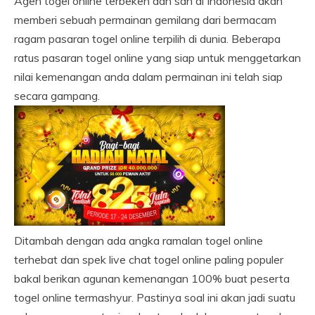
Agen togel online terbeken dan sah di Indonesia akan
memberi sebuah permainan gemilang dari bermacam
ragam pasaran togel online terpilih di dunia. Beberapa
ratus pasaran togel online yang siap untuk menggetarkan
nilai kemenangan anda dalam permainan ini telah siap
secara gampang.
Ditambah dengan ada angka ramalan togel online
terhebat dan spek live chat togel online paling populer
bakal berikan agunan kemenangan 100% buat peserta
togel online termashyur. Pastinya soal ini akan jadi suatu