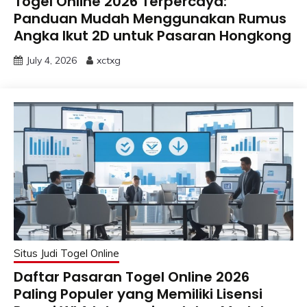
Togel Online 2026 Terpercaya:
Panduan Mudah Menggunakan Rumus
Angka Ikut 2D untuk Pasaran Hongkong
July 4, 2026
xctxg
Situs Judi Togel Online
Daftar Pasaran Togel Online 2026
Paling Populer yang Memiliki Lisensi