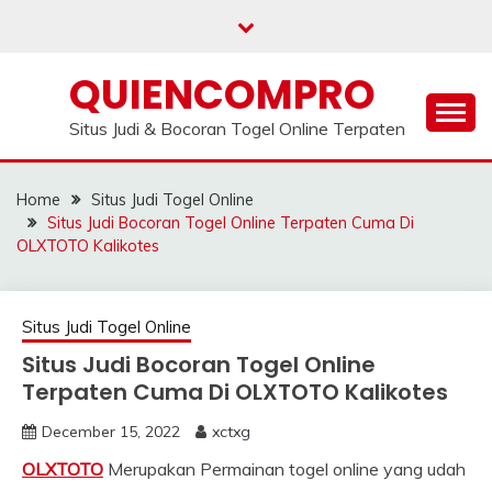
Skip
to
content
QUIENCOMPRO
Situs Judi & Bocoran Togel Online Terpaten
Home
Situs Judi Togel Online
Situs Judi Bocoran Togel Online Terpaten Cuma Di
OLXTOTO Kalikotes
Situs Judi Togel Online
Situs Judi Bocoran Togel Online
Terpaten Cuma Di OLXTOTO Kalikotes
December 15, 2022
xctxg
OLXTOTO
Merupakan Permainan togel online yang udah