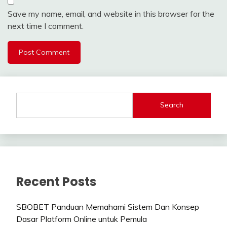
Save my name, email, and website in this browser for the
next time I comment.
Search
Recent Posts
SBOBET Panduan Memahami Sistem Dan Konsep
Dasar Platform Online untuk Pemula