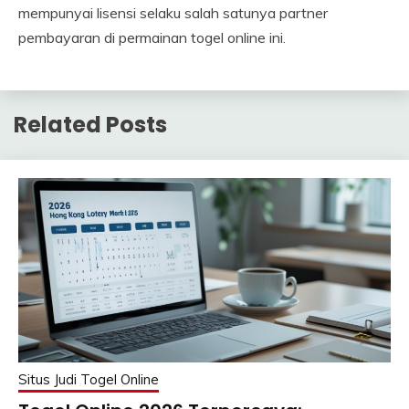
mempunyai lisensi selaku salah satunya partner
pembayaran di permainan togel online ini.
Related Posts
Situs Judi Togel Online