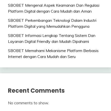
SBOBET Mengenal Aspek Keamanan Dan Regulasi
Platform Digital dengan Cara Mudah dan Aman
SBOBET Perkembangan Teknologi Dalam Industri
Platform Digital yang Memudahkan Pengguna
SBOBET Informasi Lengkap Tentang Sistem Dan
Layanan Digital Friendly dan Mudah Dipahami
SBOBET Memahami Mekanisme Platform Berbasis
Internet dengan Cara Mudah dan Seru
Recent Comments
No comments to show.