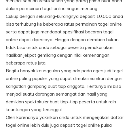
menjadi sebuah kesuksesan yang paling prima buat anda
dalam permainan togel online ringan menang.
Cukup dengan sekurang-kurangnya deposit 10.000 anda
bisa terhubung ke beberapa ratus permainan togel online
serta dapat juga mendapat spesifikasi bocoran togel
online dapat dipercaya. Hingga dengan demikian bukan
tidak bisa untuk anda sebagai peserta pemakai akan
hasilkan jekpot gemilang dengan nilai kemenangan
beberapa ratus juta.
Begitu banyak keunggulan yang ada pada agen judi togel
online paling populer yang dapat dimaksimumkan dengan
sangatlah gampang buat tiap anggota. Tentunya ini bisa
menjadi suatu dorongan semangat dan hasil yang
demikian spektakuler buat tiap-tiap peserta untuk raih
keuntungan yang terunggul.
Oleh karenanya yakinkan anda untuk mengerjakan daftar
togel online lebih dulu juga deposit togel online pulsa