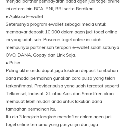
menjadi partner pembayaran pada agen judi togel online
ini antara lain BCA, BNI, BRI serta Berdikari.
• Aplikasi E-wallet
Seterusnya program ewallet sebagai media untuk
membayar deposit 10.000 dalam agen judi togel online
ini yang udah sah. Pasaran togel online ini udah
mempunyai partner sah terapan e-wallet salah satunya
OVO, DANA, Gopay dan Link Saja.
• Pulsa
Paling akhir anda dapat juga lakukan deposit tambahan
dana modal permainan gunakan cara pulsa yang telah
terkonfirmasi. Provider pulsa yang udah tercatat seperti
Telkomsel, Indosat, XL atau Axis dan Smartfren akan
membuat lebih mudah anda untuk lakukan dana
tambahan permainan itu.
Itu dia 3 langkah langkah mendaftar dalam agen judi
togel online ternama yang punyai ijin dan juga