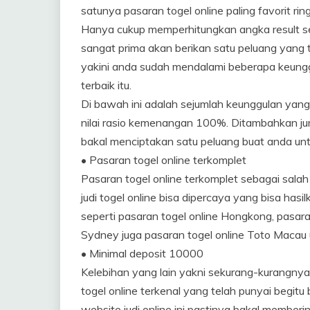
satunya pasaran togel online paling favorit ri
Hanya cukup memperhitungkan angka result ses
sangat prima akan berikan satu peluang yang te
yakini anda sudah mendalami beberapa keunggu
terbaik itu.
Di bawah ini adalah sejumlah keunggulan yang te
nilai rasio kemenangan 100%. Ditambahkan jum
bakal menciptakan satu peluang buat anda untu
• Pasaran togel online terkomplet
Pasaran togel online terkomplet sebagai sala
judi togel online bisa dipercaya yang bisa ha
seperti pasaran togel online Hongkong, pasaran
Sydney juga pasaran togel online Toto Macau u
• Minimal deposit 10000
Kelebihan yang lain yakni sekurang-kurangnya
togel online terkenal yang telah punyai begit
website judi online ini pastinya bakal member