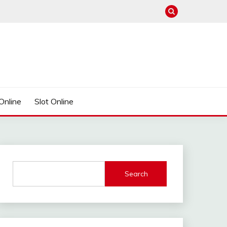
 Online
Slot Online
Search