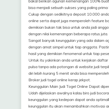
bakal berikan agunan kemenangan 100% buat pe
bisa menjadi sebuah sukses yang paling prima
Cukup dengan sedikitnya deposit 10.000 anda
online serta dapat juga memperoleh feature bo
demikian bukan tak bisa untuk anda jadi an
dengan nilai kemenangan beberapa ratus juta.
Sangat banyak keunggulan yang ada dalam agen
dengan amat simpel untuk tiap anggota. Pasti
hasil yang demikian fenomenal untuk tiap pese
Untuk itu yakinkan anda untuk kerjakan daftar t
pulsa tanpa ada potongan di website judi ter
diri lebih kurang 5 menit anda bisa memperole
Broker judi togel online kerap jekpot.
Keunggulan Main Judi Togel Online Dapat dipe
Udah dijelaskan awalnya kalau biro judi bocora
keunggulan yang kedepan dapat anda optima
keunggulan itu akan menambahkan motivasi a