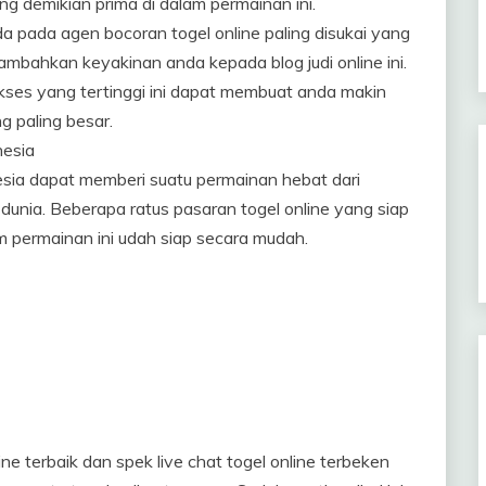
g demikian prima di dalam permainan ini.
a pada agen bocoran togel online paling disukai yang
bahkan keyakinan anda kepada blog judi online ini.
kses yang tertinggi ini dapat membuat anda makin
g paling besar.
nesia
nesia dapat memberi suatu permainan hebat dari
 dunia. Beberapa ratus pasaran togel online yang siap
 permainan ini udah siap secara mudah.
ne terbaik dan spek live chat togel online terbeken