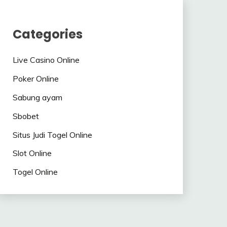
Categories
Live Casino Online
Poker Online
Sabung ayam
Sbobet
Situs Judi Togel Online
Slot Online
Togel Online