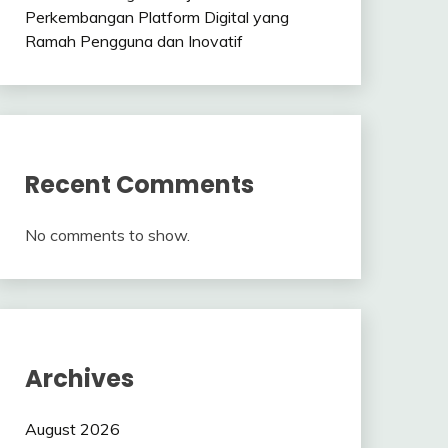
Perkembangan Platform Digital yang
Ramah Pengguna dan Inovatif
Recent Comments
No comments to show.
Archives
August 2026