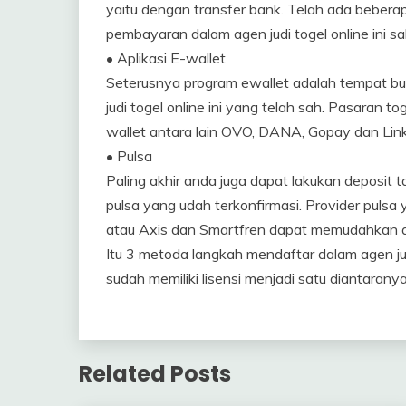
yaitu dengan transfer bank. Telah ada beberap
pembayaran dalam agen judi togel online ini sa
• Aplikasi E-wallet
Seterusnya program ewallet adalah tempat b
judi togel online ini yang telah sah. Pasaran t
wallet antara lain OVO, DANA, Gopay dan Link
• Pulsa
Paling akhir anda juga dapat lakukan deposi
pulsa yang udah terkonfirmasi. Provider pulsa 
atau Axis dan Smartfren dapat memudahkan an
Itu 3 metoda langkah mendaftar dalam agen jud
sudah memiliki lisensi menjadi satu diantarany
Related Posts