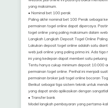
yang maksimum.
• Nominal bet 100 perak
Paling akhir nominal bet 100 Perak sebagai k
permainan togel online dapat dipercaya. Pastiny
togel online yang paling maksimum dalam web ju
Langkah Langkah Deposit Togel Online Paling
Lakukan deposit togel online adalah satu dian
web judi online yang paling prima ini. Ada tiga
ini yang kedepan dapat memberi satu peluan
Tentu hanya cukup minimum deposit 10.000 an
permainan togel online. Perihal ini menjadi su
permainan broker judi togel online bocoran Togel
Berikut sebagai tiga sistem teknik untuk mend
yang dapat anda aplikasikan dengan sangatl
• Transfer bank
Model langkah pembayaran yang pertama-kali y