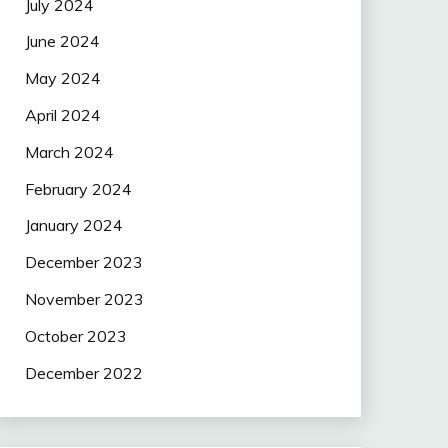
July 2024
June 2024
May 2024
April 2024
March 2024
February 2024
January 2024
December 2023
November 2023
October 2023
December 2022