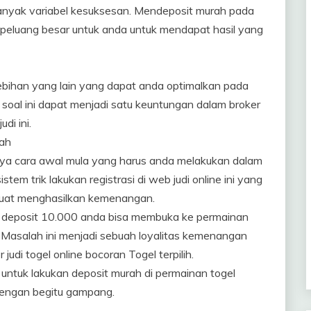
banyak variabel kesuksesan. Mendeposit murah pada
a peluang besar untuk anda untuk mendapat hasil yang
lebihan yang lain yang dapat anda optimalkan pada
 soal ini dapat menjadi satu keuntungan dalam broker
di ini.
rah
anya cara awal mula yang harus anda melakukan dalam
istem trik lakukan registrasi di web judi online ini yang
 buat menghasilkan kemenangan.
 deposit 10.000 anda bisa membuka ke permainan
 Masalah ini menjadi sebuah loyalitas kemenangan
udi togel online bocoran Togel terpilih.
k untuk lakukan deposit murah di permainan togel
dengan begitu gampang.