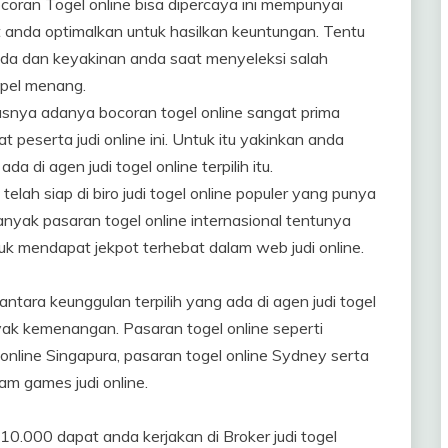
ocoran Togel online bisa dipercaya ini mempunyai
anda optimalkan untuk hasilkan keuntungan. Tentu
da dan keyakinan anda saat menyeleksi salah
mpel menang.
snya adanya bocoran togel online sangat prima
peserta judi online ini. Untuk itu yakinkan anda
di agen judi togel online terpilih itu.
elah siap di biro judi togel online populer yang punya
yak pasaran togel online internasional tentunya
k mendapat jekpot terhebat dalam web judi online.
antara keunggulan terpilih yang ada di agen judi togel
yak kemenangan. Pasaran togel online seperti
online Singapura, pasaran togel online Sydney serta
am games judi online.
10.000 dapat anda kerjakan di Broker judi togel