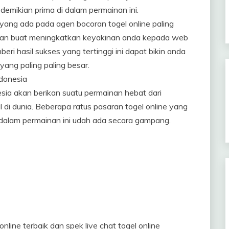
emikian prima di dalam permainan ini.
 yang ada pada agen bocoran togel online paling
kan buat meningkatkan keyakinan anda kepada web
eri hasil sukses yang tertinggi ini dapat bikin anda
ang paling paling besar.
ndonesia
esia akan berikan suatu permainan hebat dari
 di dunia. Beberapa ratus pasaran togel online yang
dalam permainan ini udah ada secara gampang.
nline terbaik dan spek live chat togel online