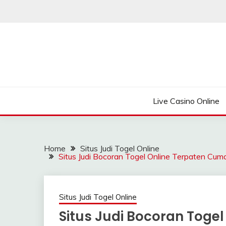
Skip
to
content
Live Casino Online
Home
Situs Judi Togel Online
Situs Judi Bocoran Togel Online Terpaten Cu
Situs Judi Togel Online
Situs Judi Bocoran Toge