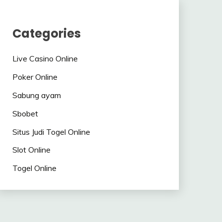
Categories
Live Casino Online
Poker Online
Sabung ayam
Sbobet
Situs Judi Togel Online
Slot Online
Togel Online