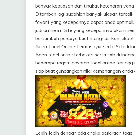
banyak kepuasan dan tingkat ketenaran yang d
Ditambah lagi sudahlah banyak ulasan terbaik
favorit yang kedepannya dapat anda optimal
judi online ini. Site yang kedepannya akan memb
bertambah percaya buat menghasilkan jekpot y
Agen Togel Online Termashyur serta Sah di I
Agen togel online terbeken serta sah di Indon
beberapa ragam pasaran togel online terunggul
siap buat guncangkan nilai kemenangan anda 
Lebih-lebih dengan ada angka perkiraan togel o