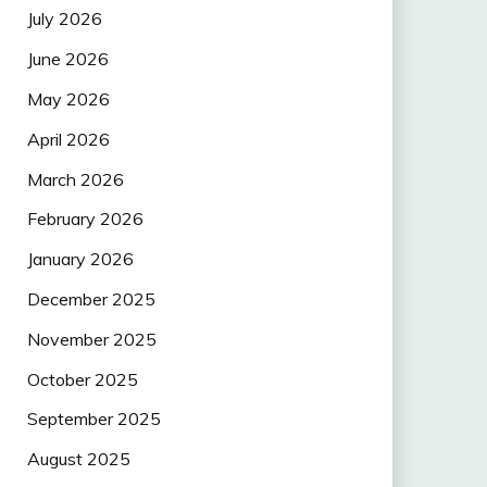
July 2026
June 2026
May 2026
April 2026
March 2026
February 2026
January 2026
December 2025
November 2025
October 2025
September 2025
August 2025