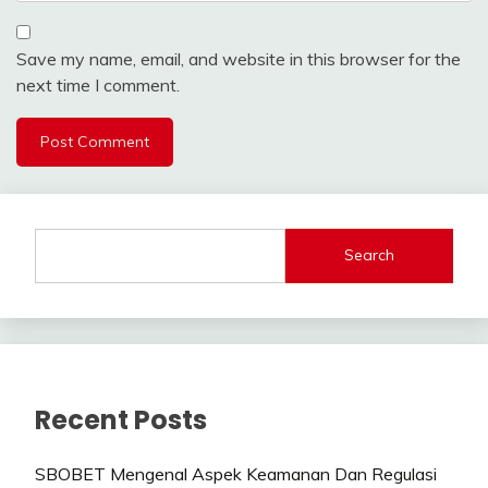
Save my name, email, and website in this browser for the
next time I comment.
Search
Recent Posts
SBOBET Mengenal Aspek Keamanan Dan Regulasi