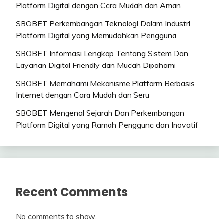
Platform Digital dengan Cara Mudah dan Aman
SBOBET Perkembangan Teknologi Dalam Industri
Platform Digital yang Memudahkan Pengguna
SBOBET Informasi Lengkap Tentang Sistem Dan
Layanan Digital Friendly dan Mudah Dipahami
SBOBET Memahami Mekanisme Platform Berbasis
Internet dengan Cara Mudah dan Seru
SBOBET Mengenal Sejarah Dan Perkembangan
Platform Digital yang Ramah Pengguna dan Inovatif
Recent Comments
No comments to show.