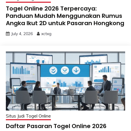
Togel Online 2026 Terpercaya:
Panduan Mudah Menggunakan Rumus
Angka Ikut 2D untuk Pasaran Hongkong
July 4, 2026
xctxg
Situs Judi Togel Online
Daftar Pasaran Togel Online 2026