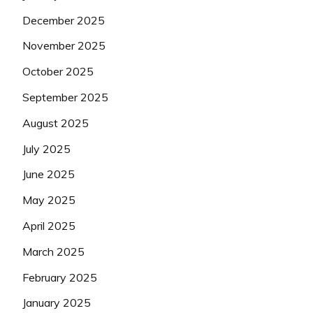
December 2025
November 2025
October 2025
September 2025
August 2025
July 2025
June 2025
May 2025
April 2025
March 2025
February 2025
January 2025