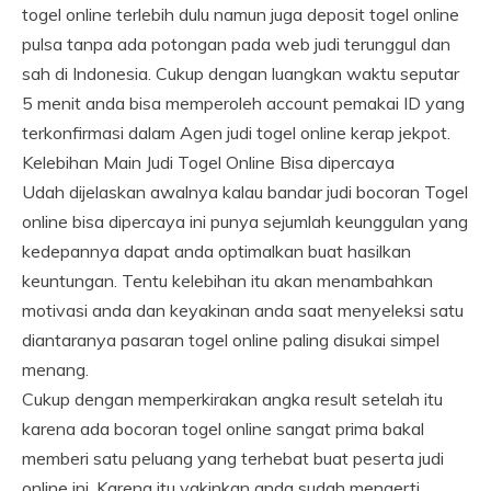
togel online terlebih dulu namun juga deposit togel online
pulsa tanpa ada potongan pada web judi terunggul dan
sah di Indonesia. Cukup dengan luangkan waktu seputar
5 menit anda bisa memperoleh account pemakai ID yang
terkonfirmasi dalam Agen judi togel online kerap jekpot.
Kelebihan Main Judi Togel Online Bisa dipercaya
Udah dijelaskan awalnya kalau bandar judi bocoran Togel
online bisa dipercaya ini punya sejumlah keunggulan yang
kedepannya dapat anda optimalkan buat hasilkan
keuntungan. Tentu kelebihan itu akan menambahkan
motivasi anda dan keyakinan anda saat menyeleksi satu
diantaranya pasaran togel online paling disukai simpel
menang.
Cukup dengan memperkirakan angka result setelah itu
karena ada bocoran togel online sangat prima bakal
memberi satu peluang yang terhebat buat peserta judi
online ini. Karena itu yakinkan anda sudah mengerti