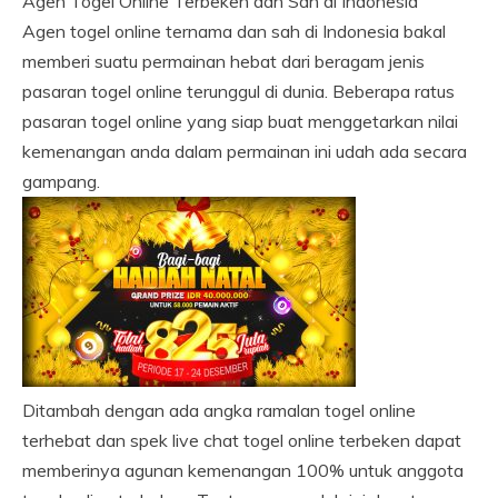
Agen Togel Online Terbeken dan Sah di Indonesia
Agen togel online ternama dan sah di Indonesia bakal
memberi suatu permainan hebat dari beragam jenis
pasaran togel online terunggul di dunia. Beberapa ratus
pasaran togel online yang siap buat menggetarkan nilai
kemenangan anda dalam permainan ini udah ada secara
gampang.
Ditambah dengan ada angka ramalan togel online
terhebat dan spek live chat togel online terbeken dapat
memberinya agunan kemenangan 100% untuk anggota