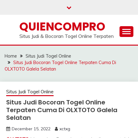
Skip
to
content
QUIENCOMPRO
Situs Judi & Bocoran Togel Online Terpaten
Home
Situs Judi Togel Online
Situs Judi Bocoran Togel Online Terpaten Cuma Di
OLXTOTO Galela Selatan
Situs Judi Togel Online
Situs Judi Bocoran Togel Online
Terpaten Cuma Di OLXTOTO Galela
Selatan
December 15, 2022
xctxg