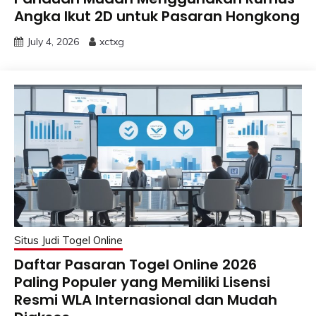
Angka Ikut 2D untuk Pasaran Hongkong
July 4, 2026
xctxg
Situs Judi Togel Online
Daftar Pasaran Togel Online 2026
Paling Populer yang Memiliki Lisensi
Resmi WLA Internasional dan Mudah