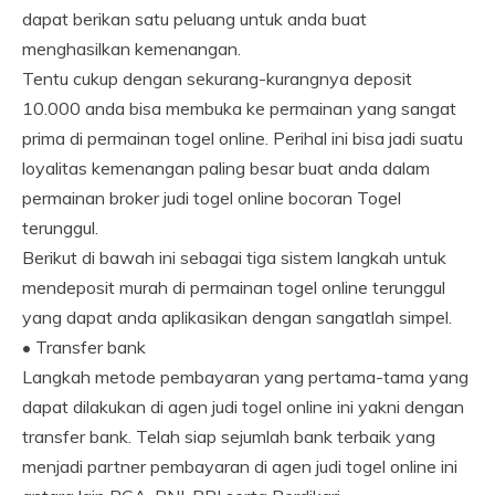
dapat berikan satu peluang untuk anda buat
menghasilkan kemenangan.
Tentu cukup dengan sekurang-kurangnya deposit
10.000 anda bisa membuka ke permainan yang sangat
prima di permainan togel online. Perihal ini bisa jadi suatu
loyalitas kemenangan paling besar buat anda dalam
permainan broker judi togel online bocoran Togel
terunggul.
Berikut di bawah ini sebagai tiga sistem langkah untuk
mendeposit murah di permainan togel online terunggul
yang dapat anda aplikasikan dengan sangatlah simpel.
• Transfer bank
Langkah metode pembayaran yang pertama-tama yang
dapat dilakukan di agen judi togel online ini yakni dengan
transfer bank. Telah siap sejumlah bank terbaik yang
menjadi partner pembayaran di agen judi togel online ini