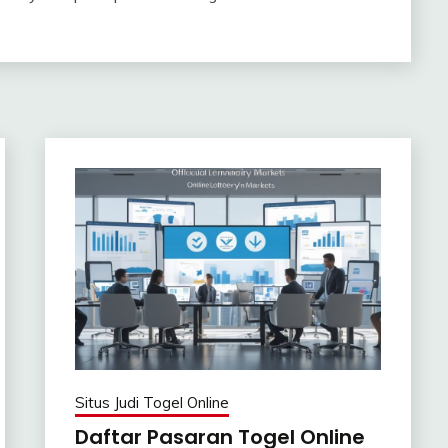
Situs Judi Togel Online
Daftar Pasaran Togel Online