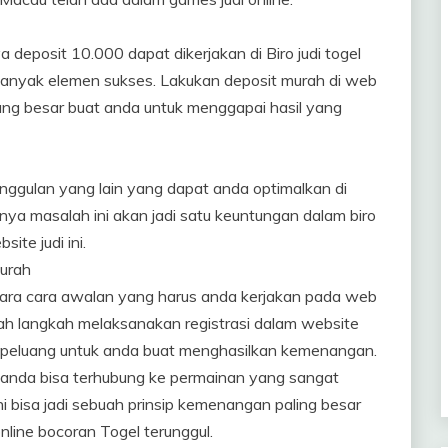
 deposit 10.000 dapat dikerjakan di Biro judi togel
banyak elemen sukses. Lakukan deposit murah di web
uang besar buat anda untuk menggapai hasil yang
unggulan yang lain yang dapat anda optimalkan di
unya masalah ini akan jadi satu keuntungan dalam biro
ite judi ini.
murah
ntara cara awalan yang harus anda kerjakan pada web
ngkah langkah melaksanakan registrasi dalam website
atu peluang untuk anda buat menghasilkan kemenangan.
 anda bisa terhubung ke permainan yang sangat
ni bisa jadi sebuah prinsip kemenangan paling besar
nline bocoran Togel terunggul.