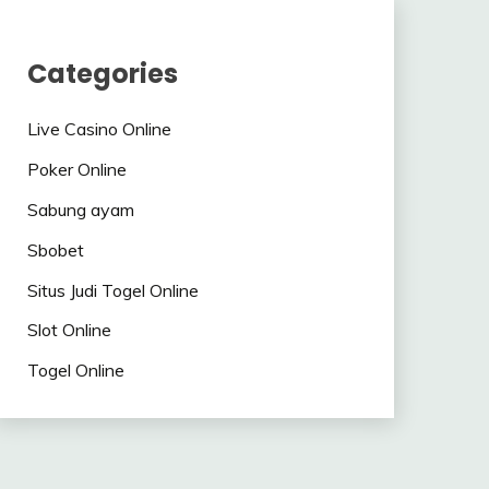
Categories
Live Casino Online
Poker Online
Sabung ayam
Sbobet
Situs Judi Togel Online
Slot Online
Togel Online