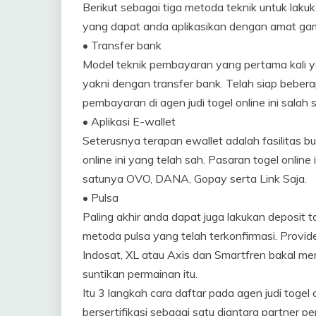
Berikut sebagai tiga metoda teknik untuk lakuk
yang dapat anda aplikasikan dengan amat ga
• Transfer bank
Model teknik pembayaran yang pertama kali yan
yakni dengan transfer bank. Telah siap beber
pembayaran di agen judi togel online ini salah 
• Aplikasi E-wallet
Seterusnya terapan ewallet adalah fasilitas 
online ini yang telah sah. Pasaran togel online
satunya OVO, DANA, Gopay serta Link Saja.
• Pulsa
Paling akhir anda dapat juga lakukan depos
metoda pulsa yang telah terkonfirmasi. Provid
Indosat, XL atau Axis dan Smartfren bakal m
suntikan permainan itu.
Itu 3 langkah cara daftar pada agen judi togel 
bersertifikasi sebagai satu diantara partner p