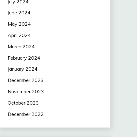
July 2024
June 2024
May 2024
April 2024
March 2024
February 2024
January 2024
December 2023
November 2023
October 2023
December 2022