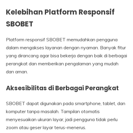
Kelebihan Platform Responsif
SBOBET
Platform responsif SBOBET memudahkan pengguna
dalam mengakses layanan dengan nyaman. Banyak fitur
yang dirancang agar bisa bekerja dengan baik di berbagai
perangkat dan memberikan pengalaman yang mudah
dan aman.
Aksesibilitas di Berbagai Perangkat
SBOBET dapat digunakan pada smartphone, tablet, dan
komputer tanpa masalah. Tampilan otomatis
menyesuaikan ukuran layar, jadi pengguna tidak perlu
zoom atau geser layar terus-menerus.