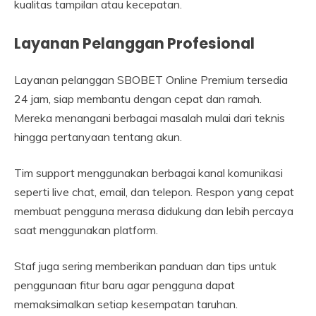
kualitas tampilan atau kecepatan.
Layanan Pelanggan Profesional
Layanan pelanggan SBOBET Online Premium tersedia
24 jam, siap membantu dengan cepat dan ramah.
Mereka menangani berbagai masalah mulai dari teknis
hingga pertanyaan tentang akun.
Tim support menggunakan berbagai kanal komunikasi
seperti live chat, email, dan telepon. Respon yang cepat
membuat pengguna merasa didukung dan lebih percaya
saat menggunakan platform.
Staf juga sering memberikan panduan dan tips untuk
penggunaan fitur baru agar pengguna dapat
memaksimalkan setiap kesempatan taruhan.