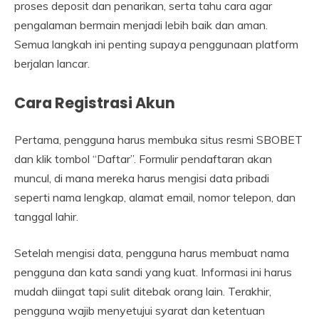
proses deposit dan penarikan, serta tahu cara agar
pengalaman bermain menjadi lebih baik dan aman.
Semua langkah ini penting supaya penggunaan platform
berjalan lancar.
Cara Registrasi Akun
Pertama, pengguna harus membuka situs resmi SBOBET
dan klik tombol “Daftar”. Formulir pendaftaran akan
muncul, di mana mereka harus mengisi data pribadi
seperti nama lengkap, alamat email, nomor telepon, dan
tanggal lahir.
Setelah mengisi data, pengguna harus membuat nama
pengguna dan kata sandi yang kuat. Informasi ini harus
mudah diingat tapi sulit ditebak orang lain. Terakhir,
pengguna wajib menyetujui syarat dan ketentuan