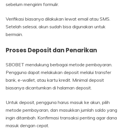
sebelum mengirim formulir.
Verifikasi biasanya dilakukan lewat email atau SMS.
Setelah selesai, akun sudah bisa digunakan untuk
bermain.
Proses Deposit dan Penarikan
SBOBET mendukung berbagai metode pembayaran.
Pengguna dapat melakukan deposit melalui transfer
bank, e-wallet, atau kartu kredit. Minimal deposit
biasanya dicantumkan di halaman deposit.
Untuk deposit, pengguna harus masuk ke akun, pilih
metode pembayaran, dan masukkan jumlah saldo yang
ingin ditambah. Konfirmasi transaksi penting agar dana
masuk dengan cepat.