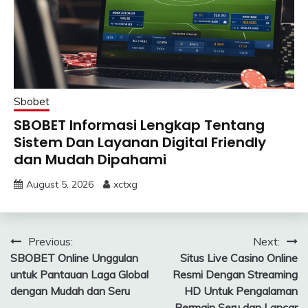
Sbobet
SBOBET Informasi Lengkap Tentang
Sistem Dan Layanan Digital Friendly
dan Mudah Dipahami
August 5, 2026
xctxg
Post
Previous:
Next:
SBOBET Online Unggulan
Situs Live Casino Online
navigation
untuk Pantauan Laga Global
Resmi Dengan Streaming
dengan Mudah dan Seru
HD Untuk Pengalaman
Bermain Seru dan Lancar