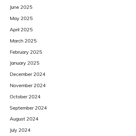
June 2025
May 2025
April 2025
March 2025
February 2025
January 2025
December 2024
November 2024
October 2024
September 2024
August 2024
July 2024