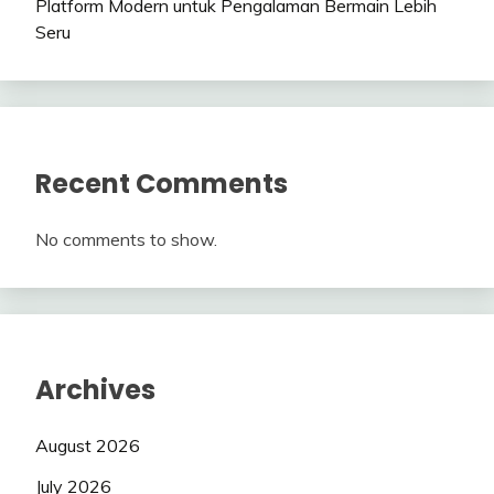
Platform Modern untuk Pengalaman Bermain Lebih
Seru
Recent Comments
No comments to show.
Archives
August 2026
July 2026