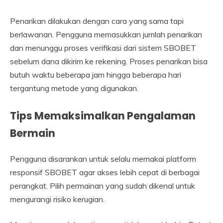
Penarikan dilakukan dengan cara yang sama tapi
berlawanan. Pengguna memasukkan jumlah penarikan
dan menunggu proses verifikasi dari sistem SBOBET
sebelum dana dikirim ke rekening. Proses penarikan bisa
butuh waktu beberapa jam hingga beberapa hari
tergantung metode yang digunakan.
Tips Memaksimalkan Pengalaman
Bermain
Pengguna disarankan untuk selalu memakai platform
responsif SBOBET agar akses lebih cepat di berbagai
perangkat. Pilih permainan yang sudah dikenal untuk
mengurangi risiko kerugian.