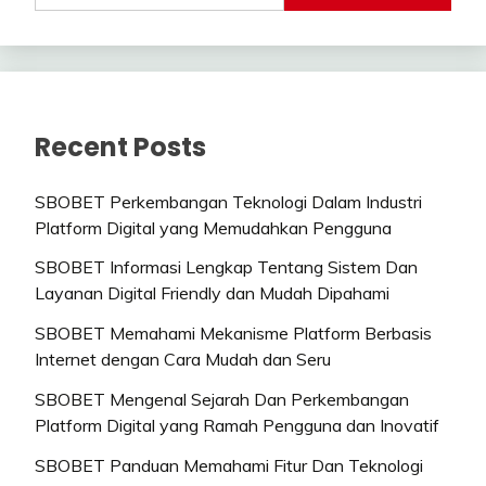
Recent Posts
SBOBET Perkembangan Teknologi Dalam Industri
Platform Digital yang Memudahkan Pengguna
SBOBET Informasi Lengkap Tentang Sistem Dan
Layanan Digital Friendly dan Mudah Dipahami
SBOBET Memahami Mekanisme Platform Berbasis
Internet dengan Cara Mudah dan Seru
SBOBET Mengenal Sejarah Dan Perkembangan
Platform Digital yang Ramah Pengguna dan Inovatif
SBOBET Panduan Memahami Fitur Dan Teknologi