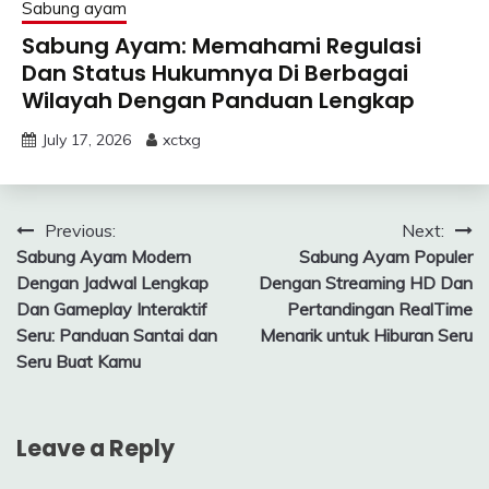
Sabung ayam
Sabung Ayam: Memahami Regulasi
Dan Status Hukumnya Di Berbagai
Wilayah Dengan Panduan Lengkap
July 17, 2026
xctxg
Post
Previous:
Next:
Sabung Ayam Modern
Sabung Ayam Populer
navigation
Dengan Jadwal Lengkap
Dengan Streaming HD Dan
Dan Gameplay Interaktif
Pertandingan RealTime
Seru: Panduan Santai dan
Menarik untuk Hiburan Seru
Seru Buat Kamu
Leave a Reply