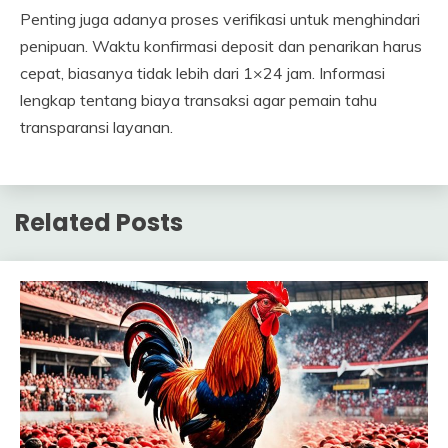
Penting juga adanya proses verifikasi untuk menghindari
penipuan. Waktu konfirmasi deposit dan penarikan harus
cepat, biasanya tidak lebih dari 1×24 jam. Informasi
lengkap tentang biaya transaksi agar pemain tahu
transparansi layanan.
Related Posts