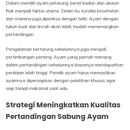
Dalam memilih ayam petarung, berat badan dan ukuran
fisik menjadi faktor utama. Selain itu, kondisi kesehatan
dan stamina juga diperiksa dengan teliti. Ayam dengan
tubuh kuat dan lincah akan lebih mudah memenangkan
pertandingan.
Pengalaman bertarung sebelumnya juga menjadi
pertimbangan penting. Ayam yang pernah menang
dalam pertandingan sebelumnya biasanya mendapatkan
penilaian lebih tinggi. Pemilik ayam harus memastikan
ayamnya dipersiapkan dengan pelatihan khusus agar
siap tampil maksimal saat adu.
Strategi Meningkatkan Kualitas
Pertandingan Sabung Ayam