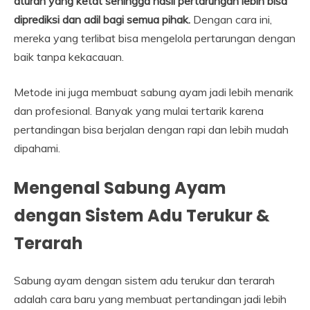
aturan yang ketat sehingga hasil pertarungan lebih bisa
diprediksi dan adil bagi semua pihak.
Dengan cara ini,
mereka yang terlibat bisa mengelola pertarungan dengan
baik tanpa kekacauan.
Metode ini juga membuat sabung ayam jadi lebih menarik
dan profesional. Banyak yang mulai tertarik karena
pertandingan bisa berjalan dengan rapi dan lebih mudah
dipahami.
Mengenal Sabung Ayam
dengan Sistem Adu Terukur &
Terarah
Sabung ayam dengan sistem adu terukur dan terarah
adalah cara baru yang membuat pertandingan jadi lebih