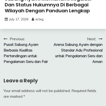
Dan Status Hukumnya Di Berbagai
Wilayah Dengan Panduan Lengkap
July 17, 2026
xctxg
Post
Previous:
Next:
Pusat Sabung Ayam
Arena Sabung Ayam dengan
navigation
Berbasis Kualitas
Standar Adu Profesional
Pertandingan untuk
untuk Pengalaman Seru dan
Pengalaman Seru dan Fair
Aman
Leave a Reply
Your email address will not be published.
Required fields
are marked
*