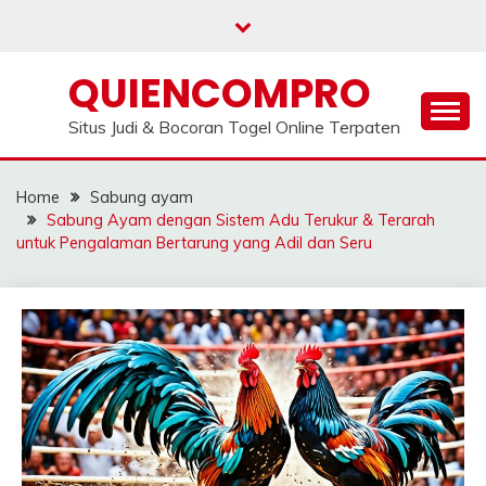
Skip
to
content
QUIENCOMPRO
Situs Judi & Bocoran Togel Online Terpaten
Home
Sabung ayam
Sabung Ayam dengan Sistem Adu Terukur & Terarah
untuk Pengalaman Bertarung yang Adil dan Seru