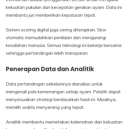
kekuatan pukulan dan kecepatan gerakan ayam. Data ini
membantu juri memberikan keputusan tepat.
Sistem scoring digital juga sering diterapkan. Skor
otomatis memudahkan penilaian dan mengurangi
kesalahan manusia. Semua teknologi ini bekerja bersama
sehingga pertandingan lebih transparan.
Penerapan Data dan Analitik
Data pertandingan sebelumnya dianalisis untuk
mengenali pola kemenangan setiap ayam. Pelatih dapat
menyesuaikan strategi berdasarkan hasil ini. Misalnya,
memilih waktu menyerang yang tepat.
Analitik membantu memetakan kelemahan dan kekuatan