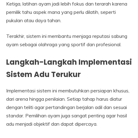
Ketiga, latihan ayam jadi lebih fokus dan terarah karena
pemilik tahu aspek mana yang perlu dilatih, seperti
pukulan atau daya tahan.
Terakhir, sistem ini membantu menjaga reputasi sabung
ayam sebagai olahraga yang sportif dan profesional.
Langkah-Langkah Implementasi
Sistem Adu Terukur
Implementasi sistem ini membutuhkan persiapan khusus,
dari arena hingga penilaian. Setiap tahap harus diatur
dengan teliti agar pertandingan berjalan adil dan sesuai
standar. Pemilihan ayam juga sangat penting agar hasil
adu menjadi objektif dan dapat dipercaya.