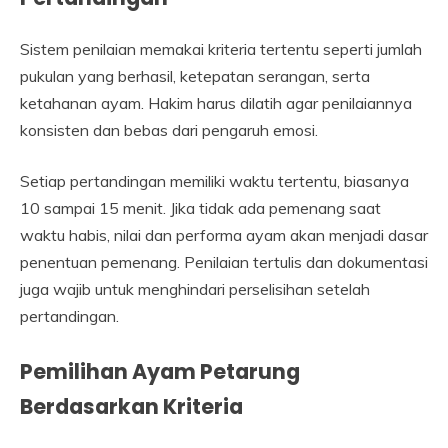
Sistem penilaian memakai kriteria tertentu seperti jumlah
pukulan yang berhasil, ketepatan serangan, serta
ketahanan ayam. Hakim harus dilatih agar penilaiannya
konsisten dan bebas dari pengaruh emosi.
Setiap pertandingan memiliki waktu tertentu, biasanya
10 sampai 15 menit. Jika tidak ada pemenang saat
waktu habis, nilai dan performa ayam akan menjadi dasar
penentuan pemenang. Penilaian tertulis dan dokumentasi
juga wajib untuk menghindari perselisihan setelah
pertandingan.
Pemilihan Ayam Petarung
Berdasarkan Kriteria