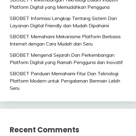
Platform Digital yang Memudahkan Pengguna
SBOBET Informasi Lengkap Tentang Sistem Dan
Layanan Digital Friendly dan Mudah Dipahami
SBOBET Memahami Mekanisme Platform Berbasis
Internet dengan Cara Mudah dan Seru
SBOBET Mengenal Sejarah Dan Perkembangan
Platform Digital yang Ramah Pengguna dan Inovatif
SBOBET Panduan Memahami Fitur Dan Teknologi
Platform Modern untuk Pengalaman Bermain Lebih
Seru
Recent Comments