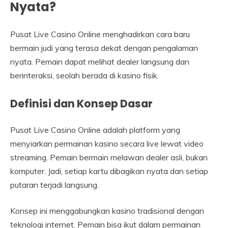
Nyata?
Pusat Live Casino Online menghadirkan cara baru
bermain judi yang terasa dekat dengan pengalaman
nyata. Pemain dapat melihat dealer langsung dan
berinteraksi, seolah berada di kasino fisik.
Definisi dan Konsep Dasar
Pusat Live Casino Online adalah platform yang
menyiarkan permainan kasino secara live lewat video
streaming. Pemain bermain melawan dealer asli, bukan
komputer. Jadi, setiap kartu dibagikan nyata dan setiap
putaran terjadi langsung.
Konsep ini menggabungkan kasino tradisional dengan
teknologi internet. Pemain bisa ikut dalam permainan