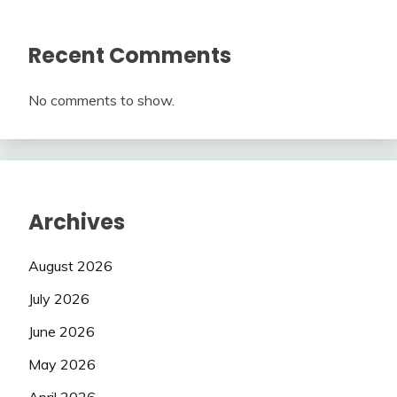
Recent Comments
No comments to show.
Archives
August 2026
July 2026
June 2026
May 2026
April 2026