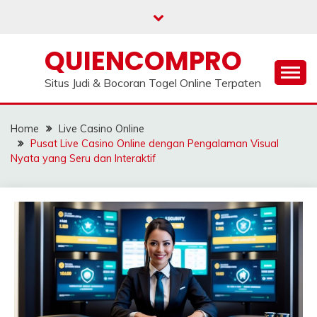
Skip
to
content
QUIENCOMPRO
Situs Judi & Bocoran Togel Online Terpaten
Home
Live Casino Online
Pusat Live Casino Online dengan Pengalaman Visual
Nyata yang Seru dan Interaktif