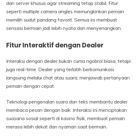
dan server khusus agar streaming tetap stabil. Fitur
seperti multiple camera angles memungkinkan pemain
memilih sudut pandang favorit. Semua ini membuat
sensasi bermain jadi lebih nyata dan menyenangkan.
Fitur Interaktif dengan Dealer
Interaksi dengan dealer bukan cuma ngobrol biasa, tetapi
juga real-time. Dealer yang terlatih berkomunikasi
langsung melalui chat atau suara, menjawab pertanyaan
pemain dengan cepat.
Teknologi pengenalan suara dan teks membantu dealer
membaca pesan dengan baik. Interaksi ini menciptakan
suasana sosial seperti di kasino fisik, membuat pemain
merasa lebih dekat dan nyaman saat bermain.