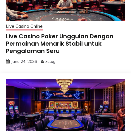
Live Casino Online
Live Casino Poker Unggulan Dengan
Permainan Menarik Stabil untuk
Pengalaman Seru
June 24, 2026
xctxg