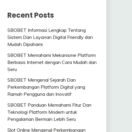
Recent Posts
SBOBET Informasi Lengkap Tentang
Sistem Dan Layanan Digital Friendly dan
Mudah Dipahami
SBOBET Memahami Mekanisme Platform
Berbasis Internet dengan Cara Mudah dan
Seru
SBOBET Mengenal Sejarah Dan
Perkembangan Platform Digital yang
Ramah Pengguna dan Inovatif
SBOBET Panduan Memahami Fitur Dan
Teknologi Platform Modern untuk
Pengalaman Bermain Lebih Seru
Slot Online Mengenal Perkembangan