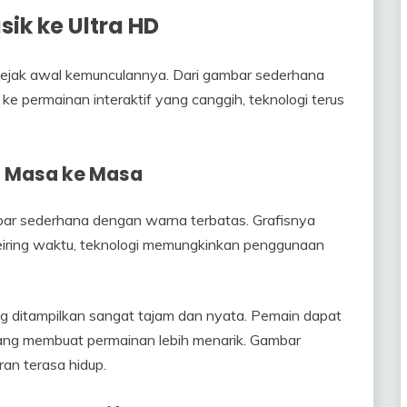
asik ke Ultra HD
 sejak awal kemunculannya. Dari gambar sederhana
e permainan interaktif yang canggih, teknologi terus
i Masa ke Masa
bar sederhana dengan warna terbatas. Grafisnya
. Seiring waktu, teknologi memungkinkan penggunaan
ang ditampilkan sangat tajam dan nyata. Pemain dapat
yang membuat permainan lebih menarik. Gambar
ran terasa hidup.