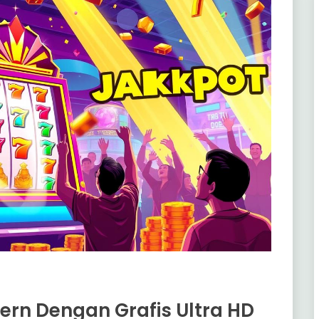
ern Dengan Grafis Ultra HD