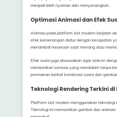
menjadi lebih nyaman dan menyenangkan.
Optimasi Animasi dan Efek Su
Animasi pada platform slot modern berjalan 
efek kemenangan diatur dengan kecepatan yan
menambah keseruan saat menang atau memic
Efek suara juga disesuaikan agar sinkron dengan
memberikan sensasi yang mendalam tanpa berl
permainan berkat kombinasi suara dan gambar 
Teknologi Rendering Terkini di
Platform slot modern menggunakan teknologi
Teknologi ini memastikan gambar dan animasi t
perangkat.