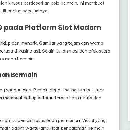
ah khusus berdasarkan pola bermain. Ini membuat
 dibanding sebelumnya.
D pada Platform Slot Modern
h hidup dan menarik. Gambar yang tajam dan warna
da di kasino asli. Selain itu, animasi dan efek suara
suasana bermain.
man Bermain
g sangat jelas. Pemain dapat melihat simbol, latar
ni membuat setiap putaran terasa lebih nyata dan
mbantu pemain fokus pada permainan. Visual yang
rmain dalam waktu lama. Jadi, pengalaman bermain