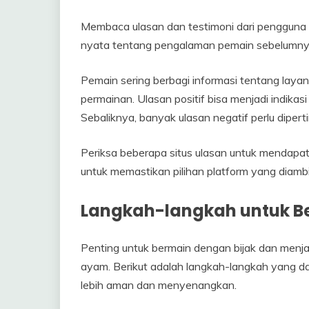
Membaca ulasan dan testimoni dari pengguna
nyata tentang pengalaman pemain sebelumny
Pemain sering berbagi informasi tentang lay
permainan. Ulasan positif bisa menjadi indikas
Sebaliknya, banyak ulasan negatif perlu diper
Periksa beberapa situs ulasan untuk mendapatka
untuk memastikan pilihan platform yang diamb
Langkah-langkah untuk 
Penting untuk bermain dengan bijak dan menj
ayam. Berikut adalah langkah-langkah yang d
lebih aman dan menyenangkan.