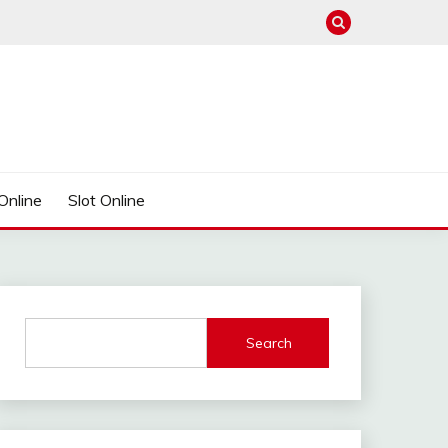
 Online
Slot Online
Search