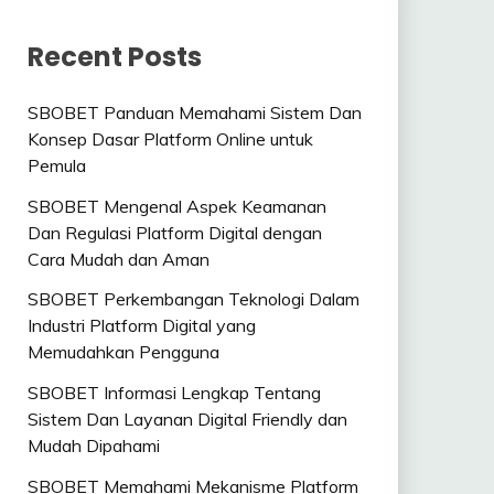
Recent Posts
SBOBET Panduan Memahami Sistem Dan
Konsep Dasar Platform Online untuk
Pemula
SBOBET Mengenal Aspek Keamanan
Dan Regulasi Platform Digital dengan
Cara Mudah dan Aman
SBOBET Perkembangan Teknologi Dalam
Industri Platform Digital yang
Memudahkan Pengguna
SBOBET Informasi Lengkap Tentang
Sistem Dan Layanan Digital Friendly dan
Mudah Dipahami
SBOBET Memahami Mekanisme Platform