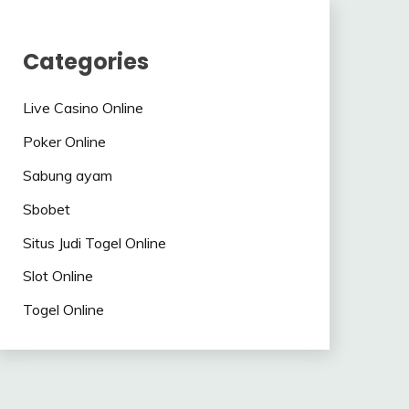
Categories
Live Casino Online
Poker Online
Sabung ayam
Sbobet
Situs Judi Togel Online
Slot Online
Togel Online