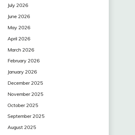
July 2026
June 2026
May 2026
April 2026
March 2026
February 2026
January 2026
December 2025
November 2025
October 2025
September 2025
August 2025