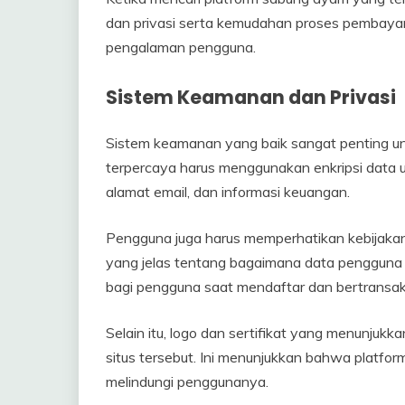
dan privasi serta kemudahan proses pembayar
pengalaman pengguna.
Sistem Keamanan dan Privasi
Sistem keamanan yang baik sangat penting u
terpercaya harus menggunakan enkripsi data un
alamat email, dan informasi keuangan.
Pengguna juga harus memperhatikan kebijakan p
yang jelas tentang bagaimana data pengguna d
bagi pengguna saat mendaftar dan bertransak
Selain itu, logo dan sertifikat yang menunjuk
situs tersebut. Ini menunjukkan bahwa platfo
melindungi penggunanya.