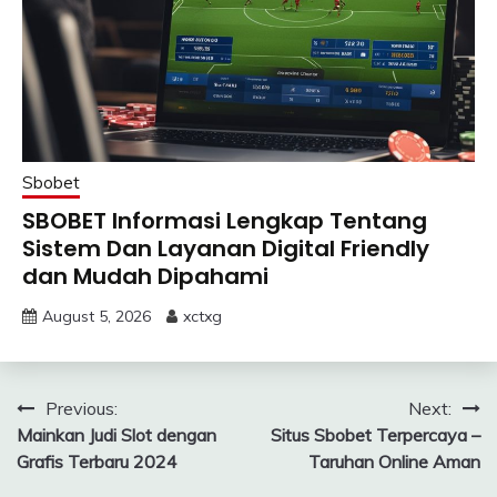
Sbobet
SBOBET Informasi Lengkap Tentang
Sistem Dan Layanan Digital Friendly
dan Mudah Dipahami
August 5, 2026
xctxg
Post
Previous:
Next:
Mainkan Judi Slot dengan
Situs Sbobet Terpercaya –
navigation
Grafis Terbaru 2024
Taruhan Online Aman