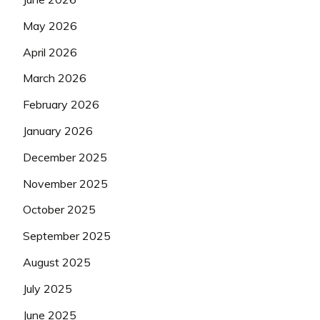
May 2026
April 2026
March 2026
February 2026
January 2026
December 2025
November 2025
October 2025
September 2025
August 2025
July 2025
June 2025