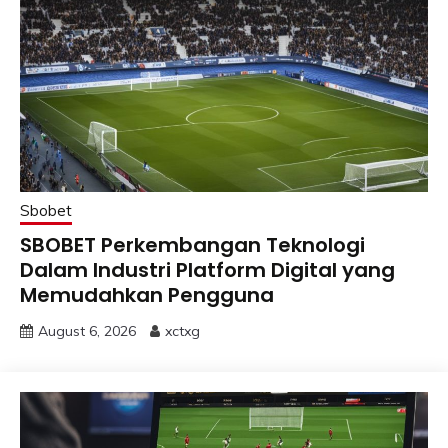
Sbobet
SBOBET Perkembangan Teknologi
Dalam Industri Platform Digital yang
Memudahkan Pengguna
August 6, 2026
xctxg