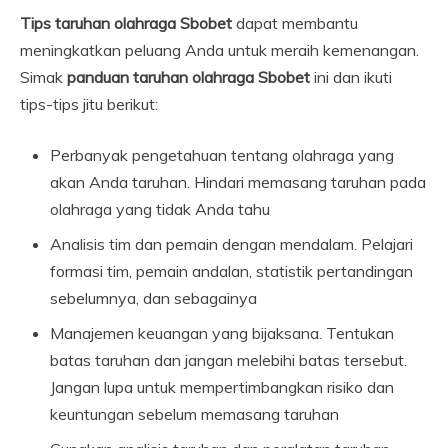
Tips taruhan olahraga Sbobet
dapat membantu
meningkatkan peluang Anda untuk meraih kemenangan.
Simak
panduan taruhan olahraga Sbobet
ini dan ikuti
tips-tips jitu berikut:
Perbanyak pengetahuan tentang olahraga yang
akan Anda taruhan. Hindari memasang taruhan pada
olahraga yang tidak Anda tahu
Analisis tim dan pemain dengan mendalam. Pelajari
formasi tim, pemain andalan, statistik pertandingan
sebelumnya, dan sebagainya
Manajemen keuangan yang bijaksana. Tentukan
batas taruhan dan jangan melebihi batas tersebut.
Jangan lupa untuk mempertimbangkan risiko dan
keuntungan sebelum memasang taruhan