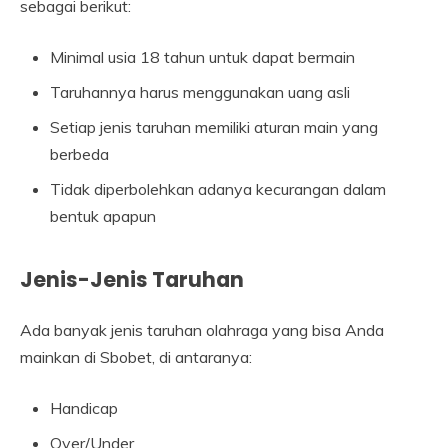
sebagai berikut:
Minimal usia 18 tahun untuk dapat bermain
Taruhannya harus menggunakan uang asli
Setiap jenis taruhan memiliki aturan main yang
berbeda
Tidak diperbolehkan adanya kecurangan dalam
bentuk apapun
Jenis-Jenis Taruhan
Ada banyak jenis taruhan olahraga yang bisa Anda
mainkan di Sbobet, di antaranya:
Handicap
Over/Under