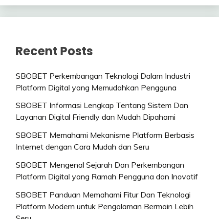
Recent Posts
SBOBET Perkembangan Teknologi Dalam Industri
Platform Digital yang Memudahkan Pengguna
SBOBET Informasi Lengkap Tentang Sistem Dan
Layanan Digital Friendly dan Mudah Dipahami
SBOBET Memahami Mekanisme Platform Berbasis
Internet dengan Cara Mudah dan Seru
SBOBET Mengenal Sejarah Dan Perkembangan
Platform Digital yang Ramah Pengguna dan Inovatif
SBOBET Panduan Memahami Fitur Dan Teknologi
Platform Modern untuk Pengalaman Bermain Lebih
Seru