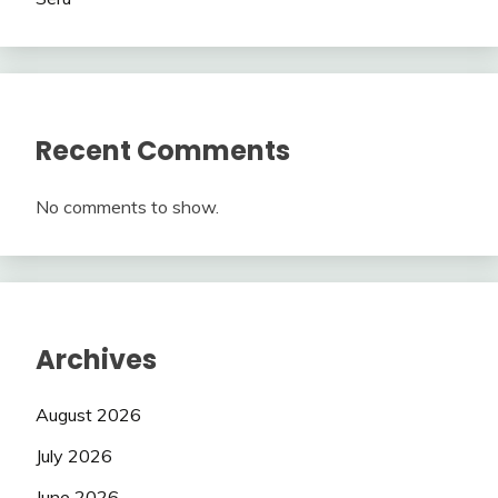
Recent Comments
No comments to show.
Archives
August 2026
July 2026
June 2026