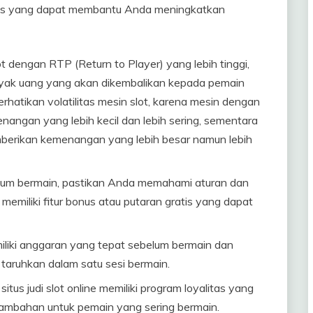
ips yang dapat membantu Anda meningkatkan
lot dengan RTP (Return to Player) yang lebih tinggi,
nyak uang yang akan dikembalikan kepada pemain
rhatikan volatilitas mesin slot, karena mesin dengan
nangan yang lebih kecil dan lebih sering, sementara
emberikan kemenangan yang lebih besar namun lebih
belum bermain, pastikan Anda memahami aturan dan
 memiliki fitur bonus atau putaran gratis yang dapat
liki anggaran yang tepat sebelum bermain dan
aruhkan dalam satu sesi bermain.
tus judi slot online memiliki program loyalitas yang
mbahan untuk pemain yang sering bermain.