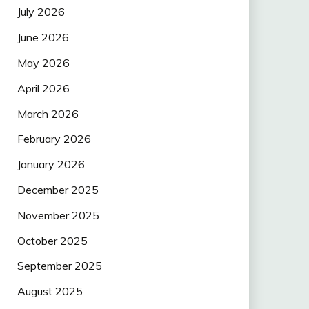
July 2026
June 2026
May 2026
April 2026
March 2026
February 2026
January 2026
December 2025
November 2025
October 2025
September 2025
August 2025