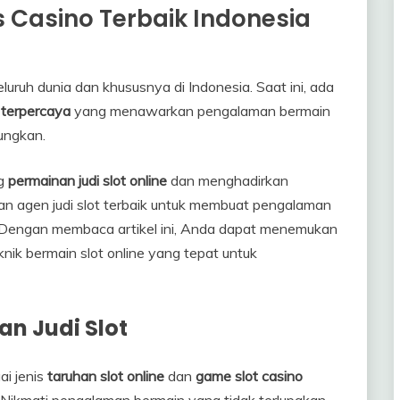
 Casino Terbaik Indonesia
luruh dunia dan khususnya di Indonesia. Saat ini, ada
t terpercaya
yang menawarkan pengalaman bermain
ungkan.
ng
permainan judi slot online
dan menghadirkan
n agen judi slot terbaik untuk membuat pengalaman
 Dengan membaca artikel ini, Anda dapat menemukan
eknik bermain slot online yang tepat untuk
n Judi Slot
i jenis
taruhan slot online
dan
game slot casino
Nikmati pengalaman bermain yang tidak terlupakan