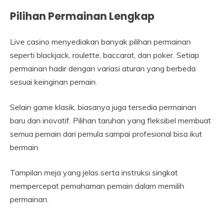
Pilihan Permainan Lengkap
Live casino menyediakan banyak pilihan permainan
seperti blackjack, roulette, baccarat, dan poker. Setiap
permainan hadir dengan variasi aturan yang berbeda
sesuai keinginan pemain.
Selain game klasik, biasanya juga tersedia permainan
baru dan inovatif. Pilihan taruhan yang fleksibel membuat
semua pemain dari pemula sampai profesional bisa ikut
bermain.
Tampilan meja yang jelas serta instruksi singkat
mempercepat pemahaman pemain dalam memilih
permainan.