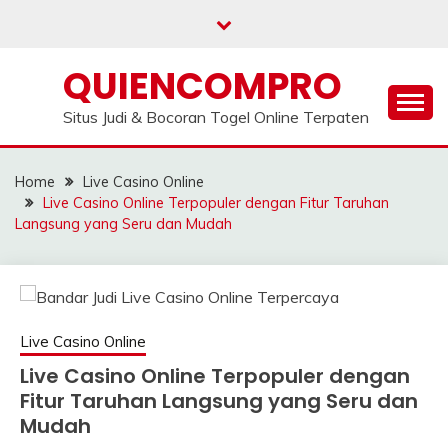
Skip
to
content
QUIENCOMPRO
Situs Judi & Bocoran Togel Online Terpaten
Home
Live Casino Online
Live Casino Online Terpopuler dengan Fitur Taruhan
Langsung yang Seru dan Mudah
Live Casino Online
Live Casino Online Terpopuler dengan
Fitur Taruhan Langsung yang Seru dan
Mudah