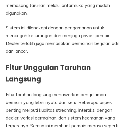
memasang taruhan melalui antarmuka yang mudah
digunakan.
Sistem ini dilengkapi dengan pengamanan untuk
mencegah kecurangan dan menjaga privasi pemain.
Dealer terlatih juga memastikan permainan berjalan adil
dan lancar.
Fitur Unggulan Taruhan
Langsung
Fitur taruhan langsung menawarkan pengalaman
bermain yang lebih nyata dan seru. Beberapa aspek
penting meliputi kualitas streaming, interaksi dengan
dealer, variasi permainan, dan sistem keamanan yang
terpercaya. Semua ini membuat pemain merasa seperti