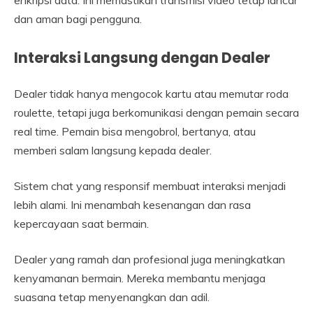
enkripsi data. Ini memastikan transmisi video tetap lancar
dan aman bagi pengguna.
Interaksi Langsung dengan Dealer
Dealer tidak hanya mengocok kartu atau memutar roda
roulette, tetapi juga berkomunikasi dengan pemain secara
real time. Pemain bisa mengobrol, bertanya, atau
memberi salam langsung kepada dealer.
Sistem chat yang responsif membuat interaksi menjadi
lebih alami. Ini menambah kesenangan dan rasa
kepercayaan saat bermain.
Dealer yang ramah dan profesional juga meningkatkan
kenyamanan bermain. Mereka membantu menjaga
suasana tetap menyenangkan dan adil.