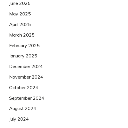
June 2025
May 2025
April 2025
March 2025
February 2025
January 2025
December 2024
November 2024
October 2024
September 2024
August 2024
July 2024