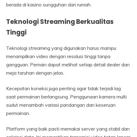
berada di kasino sungguhan dari rumah.
Teknologi Streaming Berkualitas
Tinggi
Teknologi streaming yang digunakan harus mampu
menampilkan video dengan resolusi tinggi tanpa
gangguan. Pemain dapat melihat setiap detail dealer dan
meja taruhan dengan jelas.
Kecepatan koneksi juga penting agar tidak terjadi lag
saat permainan berlangsung. Penggunaan kamera multi
sudut menambah variasi pandangan dan keseruan
permainan.
Platform yang baik pasti memakai server yang stabil dan