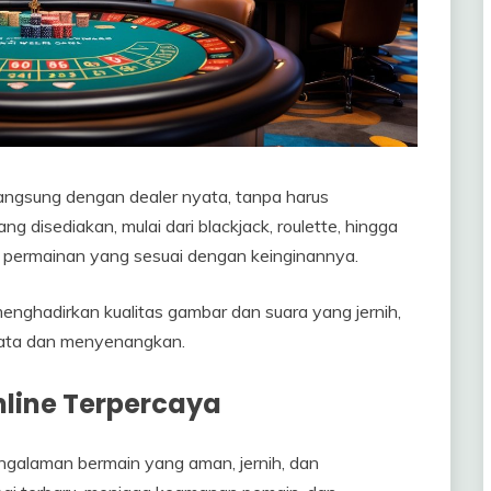
angsung dengan dealer nyata, tanpa harus
ng disediakan, mulai dari blackjack, roulette, hingga
permainan yang sesuai dengan keinginannya.
menghadirkan kualitas gambar dan suara yang jernih,
yata dan menyenangkan.
nline Terpercaya
ngalaman bermain yang aman, jernih, dan