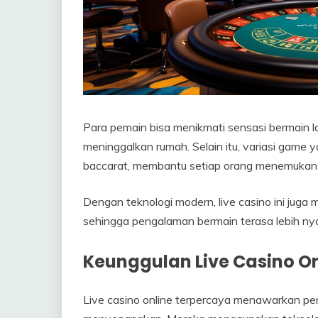
Para pemain bisa menikmati sensasi bermain l
meninggalkan rumah. Selain itu, variasi game ya
baccarat, membantu setiap orang menemukan 
Dengan teknologi modern, live casino ini juga 
sehingga pengalaman bermain terasa lebih n
Keunggulan Live Casino O
Live casino online terpercaya menawarkan pe