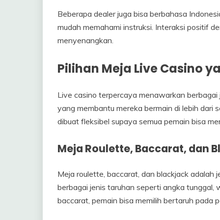
Beberapa dealer juga bisa berbahasa Indones
mudah memahami instruksi. Interaksi positif 
menyenangkan.
Pilihan Meja Live Casino 
Live casino terpercaya menawarkan berbagai j
yang membantu mereka bermain di lebih dari sat
dibuat fleksibel supaya semua pemain bisa m
Meja Roulette, Baccarat, dan B
Meja roulette, baccarat, dan blackjack adalah 
berbagai jenis taruhan seperti angka tunggal,
baccarat, pemain bisa memilih bertaruh pada pe