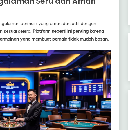
ngalaman Seru dan Aman
engalaman bermain yang aman dan adil, dengan
h sesuai selera.
Platform seperti ini penting karena
permainan yang membuat pemain tidak mudah bosan.