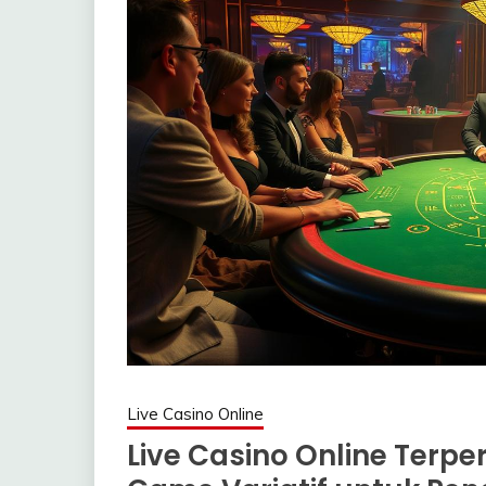
Live Casino Online
Live Casino Online Terp