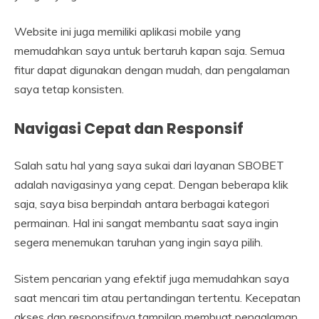
Website ini juga memiliki aplikasi mobile yang
memudahkan saya untuk bertaruh kapan saja. Semua
fitur dapat digunakan dengan mudah, dan pengalaman
saya tetap konsisten.
Navigasi Cepat dan Responsif
Salah satu hal yang saya sukai dari layanan SBOBET
adalah navigasinya yang cepat. Dengan beberapa klik
saja, saya bisa berpindah antara berbagai kategori
permainan. Hal ini sangat membantu saat saya ingin
segera menemukan taruhan yang ingin saya pilih.
Sistem pencarian yang efektif juga memudahkan saya
saat mencari tim atau pertandingan tertentu. Kecepatan
akses dan responsifnya tampilan membuat pengalaman