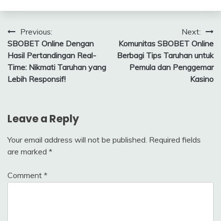
Post
Previous:
Next:
SBOBET Online Dengan
Komunitas SBOBET Online
navigation
Hasil Pertandingan Real-
Berbagi Tips Taruhan untuk
Time: Nikmati Taruhan yang
Pemula dan Penggemar
Lebih Responsif!
Kasino
Leave a Reply
Your email address will not be published.
Required fields
are marked
*
Comment
*