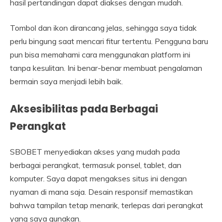
hasil pertandingan dapat diakses dengan mudah.
Tombol dan ikon dirancang jelas, sehingga saya tidak
perlu bingung saat mencari fitur tertentu. Pengguna baru
pun bisa memahami cara menggunakan platform ini
tanpa kesulitan. Ini benar-benar membuat pengalaman
bermain saya menjadi lebih baik.
Aksesibilitas pada Berbagai
Perangkat
SBOBET menyediakan akses yang mudah pada
berbagai perangkat, termasuk ponsel, tablet, dan
komputer. Saya dapat mengakses situs ini dengan
nyaman di mana saja. Desain responsif memastikan
bahwa tampilan tetap menarik, terlepas dari perangkat
yang saya gunakan.