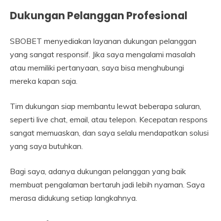
Dukungan Pelanggan Profesional
SBOBET menyediakan layanan dukungan pelanggan
yang sangat responsif. Jika saya mengalami masalah
atau memiliki pertanyaan, saya bisa menghubungi
mereka kapan saja.
Tim dukungan siap membantu lewat beberapa saluran,
seperti live chat, email, atau telepon. Kecepatan respons
sangat memuaskan, dan saya selalu mendapatkan solusi
yang saya butuhkan.
Bagi saya, adanya dukungan pelanggan yang baik
membuat pengalaman bertaruh jadi lebih nyaman. Saya
merasa didukung setiap langkahnya.