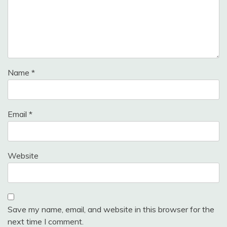
Name
*
Email
*
Website
Save my name, email, and website in this browser for the
next time I comment.