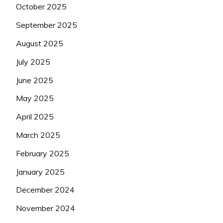
October 2025
September 2025
August 2025
July 2025
June 2025
May 2025
April 2025
March 2025
February 2025
January 2025
December 2024
November 2024