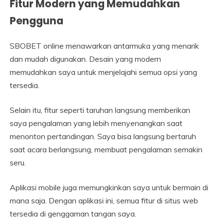
Fitur Modern yang Memudahkan
Pengguna
SBOBET online menawarkan antarmuka yang menarik
dan mudah digunakan. Desain yang modern
memudahkan saya untuk menjelajahi semua opsi yang
tersedia.
Selain itu, fitur seperti taruhan langsung memberikan
saya pengalaman yang lebih menyenangkan saat
menonton pertandingan. Saya bisa langsung bertaruh
saat acara berlangsung, membuat pengalaman semakin
seru.
Aplikasi mobile juga memungkinkan saya untuk bermain di
mana saja. Dengan aplikasi ini, semua fitur di situs web
tersedia di genggaman tangan saya.