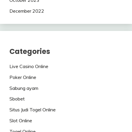
October 2023
December 2022
Categories
Live Casino Online
Poker Online
Sabung ayam
Sbobet
Situs Judi Togel Online
Slot Online
Togel Online