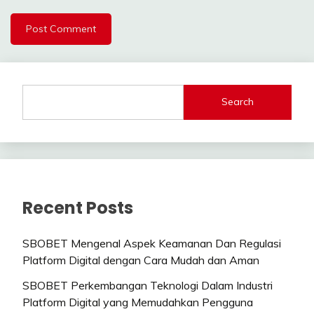
Search
Recent Posts
SBOBET Mengenal Aspek Keamanan Dan Regulasi
Platform Digital dengan Cara Mudah dan Aman
SBOBET Perkembangan Teknologi Dalam Industri
Platform Digital yang Memudahkan Pengguna