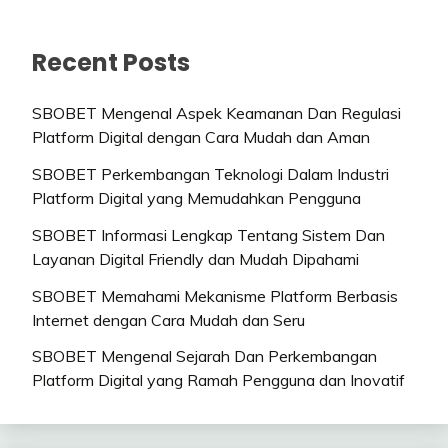
Recent Posts
SBOBET Mengenal Aspek Keamanan Dan Regulasi
Platform Digital dengan Cara Mudah dan Aman
SBOBET Perkembangan Teknologi Dalam Industri
Platform Digital yang Memudahkan Pengguna
SBOBET Informasi Lengkap Tentang Sistem Dan
Layanan Digital Friendly dan Mudah Dipahami
SBOBET Memahami Mekanisme Platform Berbasis
Internet dengan Cara Mudah dan Seru
SBOBET Mengenal Sejarah Dan Perkembangan
Platform Digital yang Ramah Pengguna dan Inovatif