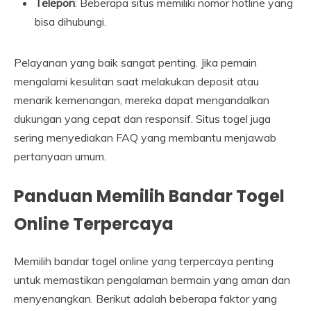
Telepon
: Beberapa situs memiliki nomor hotline yang
bisa dihubungi.
Pelayanan yang baik sangat penting. Jika pemain
mengalami kesulitan saat melakukan deposit atau
menarik kemenangan, mereka dapat mengandalkan
dukungan yang cepat dan responsif. Situs togel juga
sering menyediakan FAQ yang membantu menjawab
pertanyaan umum.
Panduan Memilih Bandar Togel
Online Terpercaya
Memilih bandar togel online yang terpercaya penting
untuk memastikan pengalaman bermain yang aman dan
menyenangkan. Berikut adalah beberapa faktor yang