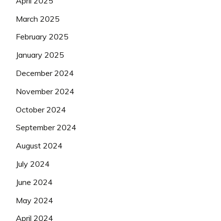
April 2025
March 2025
February 2025
January 2025
December 2024
November 2024
October 2024
September 2024
August 2024
July 2024
June 2024
May 2024
April 2024