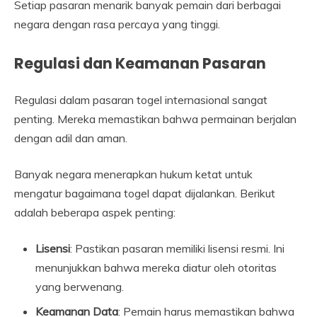
Setiap pasaran menarik banyak pemain dari berbagai
negara dengan rasa percaya yang tinggi.
Regulasi dan Keamanan Pasaran
Regulasi dalam pasaran togel internasional sangat
penting. Mereka memastikan bahwa permainan berjalan
dengan adil dan aman.
Banyak negara menerapkan hukum ketat untuk
mengatur bagaimana togel dapat dijalankan. Berikut
adalah beberapa aspek penting:
Lisensi
: Pastikan pasaran memiliki lisensi resmi. Ini
menunjukkan bahwa mereka diatur oleh otoritas
yang berwenang.
Keamanan Data
: Pemain harus memastikan bahwa