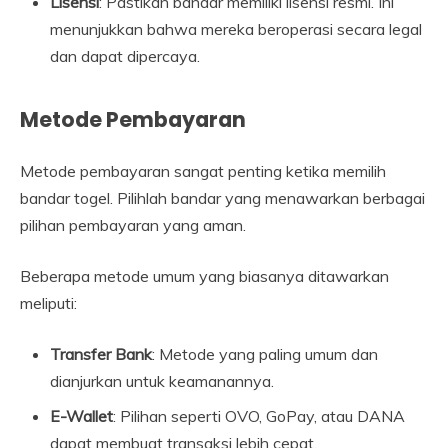
Lisensi
: Pastikan bandar memiliki lisensi resmi. Ini
menunjukkan bahwa mereka beroperasi secara legal
dan dapat dipercaya.
Metode Pembayaran
Metode pembayaran sangat penting ketika memilih
bandar togel. Pilihlah bandar yang menawarkan berbagai
pilihan pembayaran yang aman.
Beberapa metode umum yang biasanya ditawarkan
meliputi:
Transfer Bank
: Metode yang paling umum dan
dianjurkan untuk keamanannya.
E-Wallet
: Pilihan seperti OVO, GoPay, atau DANA
dapat membuat transaksi lebih cepat.