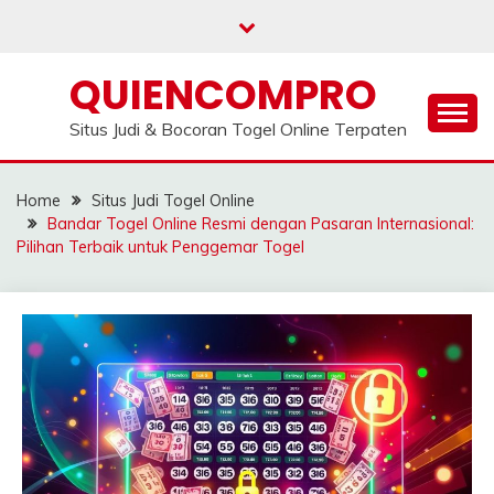
Skip
to
content
QUIENCOMPRO
Situs Judi & Bocoran Togel Online Terpaten
Home
Situs Judi Togel Online
Bandar Togel Online Resmi dengan Pasaran Internasional:
Pilihan Terbaik untuk Penggemar Togel