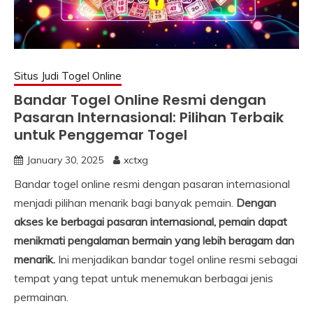
Situs Judi Togel Online
Bandar Togel Online Resmi dengan
Pasaran Internasional: Pilihan Terbaik
untuk Penggemar Togel
January 30, 2025
xctxg
Bandar togel online resmi dengan pasaran internasional
menjadi pilihan menarik bagi banyak pemain.
Dengan
akses ke berbagai pasaran internasional, pemain dapat
menikmati pengalaman bermain yang lebih beragam dan
menarik.
Ini menjadikan bandar togel online resmi sebagai
tempat yang tepat untuk menemukan berbagai jenis
permainan.