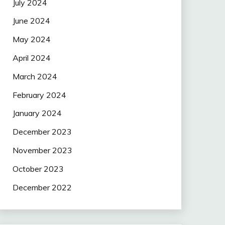
July 2024
June 2024
May 2024
April 2024
March 2024
February 2024
January 2024
December 2023
November 2023
October 2023
December 2022