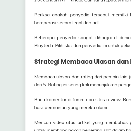
Periksa apakah penyedia tersebut memiliki 
beroperasi secara legal dan adil.
Beberapa penyedia sangat dihargai di dunia 
Playtech. Pilih slot dari penyedia ini untuk pelu
Strategi Membaca Ulasan dan 
Membaca ulasan dan rating dari pemain lain j
dari 5. Rating ini sering kali menunjukkan pe
Baca komentar di forum dan situs review. B
hasil permainan yang mereka alami.
Mencari video atau artikel yang membahas
untuk membandingkan beberapa slot dalam ha