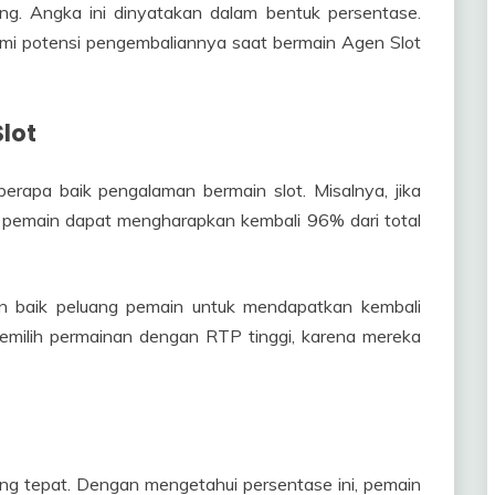
ng. Angka ini dinyatakan dalam bentuk persentase.
i potensi pengembaliannya saat bermain Agen Slot
lot
erapa baik pengalaman bermain slot. Misalnya, jika
 pemain dapat mengharapkan kembali 96% dari total
in baik peluang pemain untuk mendapatkan kembali
emilih permainan dengan RTP tinggi, karena mereka
g tepat. Dengan mengetahui persentase ini, pemain