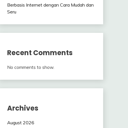
Berbasis Internet dengan Cara Mudah dan
Seru
Recent Comments
No comments to show.
Archives
August 2026