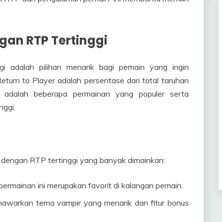
gan RTP Tertinggi
gi adalah pilihan menarik bagi pemain yang ingin
urn to Player adalah persentase dari total taruhan
t adalah beberapa permainan yang populer serta
nggi.
e dengan RTP tertinggi yang banyak dimainkan:
ermainan ini merupakan favorit di kalangan pemain.
awarkan tema vampir yang menarik dan fitur bonus