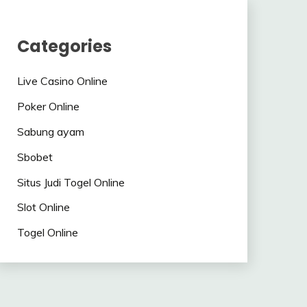
Categories
Live Casino Online
Poker Online
Sabung ayam
Sbobet
Situs Judi Togel Online
Slot Online
Togel Online