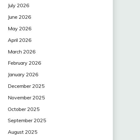
July 2026
June 2026
May 2026
April 2026
March 2026
February 2026
January 2026
December 2025
November 2025
October 2025
September 2025
August 2025