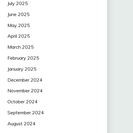
July 2025
June 2025
May 2025
April 2025
March 2025
February 2025
January 2025
December 2024
November 2024
October 2024
September 2024
August 2024