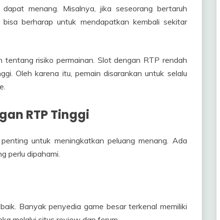
dapat menang. Misalnya, jika seseorang bertaruh
bisa berharap untuk mendapatkan kembali sekitar
tentang risiko permainan. Slot dengan RTP rendah
ggi. Oleh karena itu, pemain disarankan untuk selalu
e.
gan RTP Tinggi
 penting untuk meningkatkan peluang menang. Ada
g perlu dipahami.
 baik. Banyak penyedia game besar terkenal memiliki
eka melalui situs review dan forum.