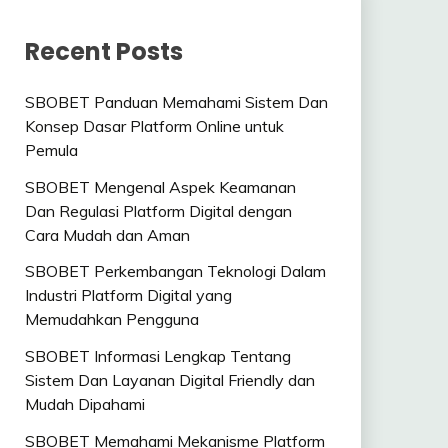
Recent Posts
SBOBET Panduan Memahami Sistem Dan
Konsep Dasar Platform Online untuk
Pemula
SBOBET Mengenal Aspek Keamanan
Dan Regulasi Platform Digital dengan
Cara Mudah dan Aman
SBOBET Perkembangan Teknologi Dalam
Industri Platform Digital yang
Memudahkan Pengguna
SBOBET Informasi Lengkap Tentang
Sistem Dan Layanan Digital Friendly dan
Mudah Dipahami
SBOBET Memahami Mekanisme Platform