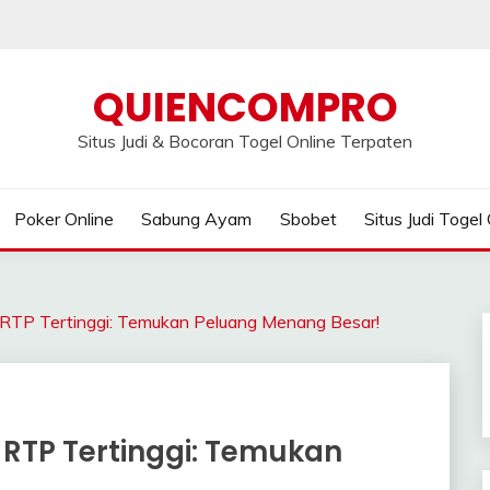
QUIENCOMPRO
Situs Judi & Bocoran Togel Online Terpaten
Poker Online
Sabung Ayam
Sbobet
Situs Judi Togel
 RTP Tertinggi: Temukan Peluang Menang Besar!
 RTP Tertinggi: Temukan