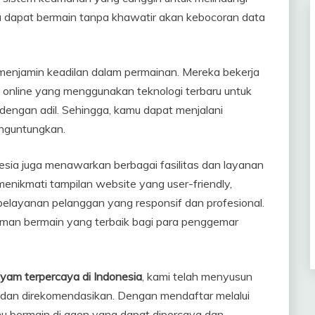
u dapat bermain tanpa khawatir akan kebocoran data
 menjamin keadilan dalam permainan. Mereka bekerja
online yang menggunakan teknologi terbaru untuk
dengan adil. Sehingga, kamu dapat menjalani
nguntungkan.
esia juga menawarkan berbagai fasilitas dan layanan
ikmati tampilan website yang user-friendly,
pelayanan pelanggan yang responsif dan profesional.
aman bermain yang terbaik bagi para penggemar
yam terpercaya di Indonesia
, kami telah menyusun
i dan direkomendasikan. Dengan mendaftar melalui
u bermain di agen yang dapat dipercaya dan