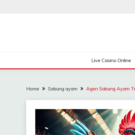
Skip
to
content
Live Casino Online
Home
Sabung ayam
Agen Sabung Ayam Ter