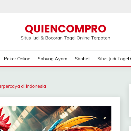
QUIENCOMPRO
Situs Judi & Bocoran Togel Online Terpaten
Poker Online
Sabung Ayam
Sbobet
Situs Judi Togel
percaya di Indonesia