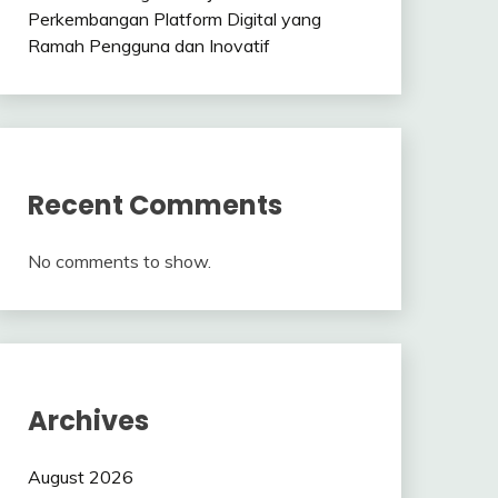
Perkembangan Platform Digital yang
Ramah Pengguna dan Inovatif
Recent Comments
No comments to show.
Archives
August 2026