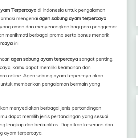
yam Terpercaya
di Indonesia untuk pengalaman
 informasi mengenai
agen sabung ayam terpercaya
 yang aman dan menyenangkan bagi para penggemar
an menikmati berbagai promo serta bonus menarik
ercaya
ini.
ncari
agen sabung ayam terpercaya
sangat penting.
caya, kamu dapat memiliki keamanan dan
ra online. Agen sabung ayam terpercaya akan
ir untuk memberikan pengalaman bermain yang
akan menyediakan berbagai jenis pertandingan
u dapat memilih jenis pertandingan yang sesuai
ng lengkap dan berkualitas. Dapatkan keseruan dan
g ayam terpercaya.