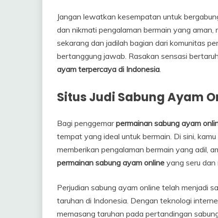
Jangan lewatkan kesempatan untuk bergabu
dan nikmati pengalaman bermain yang aman,
sekarang dan jadilah bagian dari komunitas p
bertanggung jawab. Rasakan sensasi bertar
ayam terpercaya di Indonesia
.
Situs Judi Sabung Ayam On
Bagi penggemar
permainan sabung ayam onli
tempat yang ideal untuk bermain. Di sini, ka
memberikan pengalaman bermain yang adil, am
permainan sabung ayam online
yang seru dan
Perjudian sabung ayam online telah menjadi sa
taruhan di Indonesia. Dengan teknologi inte
memasang taruhan pada pertandingan sabung a