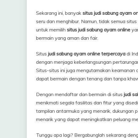
Sekarang ini, banyak
situs judi sabung ayam on
seru dan menghibur. Namun, tidak semua situs 
untuk memilih
situs judi sabung ayam online
yan
bermain yang aman dan fair.
Situs
judi sabung ayam online terpercaya
di In
dengan menjaga keberlangsungan pertarungan
Situs-situs ini juga mengutamakan keamanan 
dapat bermain dengan tenang dan tanpa khaw
Dengan mendaftar dan bermain di situs
judi s
menikmati segala fasilitas dan fitur yang dise
tampilan antarmuka yang menarik, dukungan p
menarik yang dapat meningkatkan peluang m
Tunggu apa lagi? Bergabunglah sekarang de