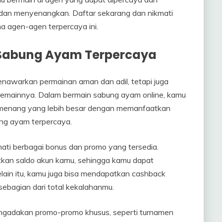
an menyenangkan. Daftar sekarang dan nikmati
 agen-agen terpercaya ini.
 Sabung Ayam Terpercaya
nawarkan permainan aman dan adil, tetapi juga
emainnya. Dalam bermain sabung ayam online, kamu
menang yang lebih besar dengan memanfaatkan
ng ayam terpercaya.
ati berbagai bonus dan promo yang tersedia.
kan saldo akun kamu, sehingga kamu dapat
elain itu, kamu juga bisa mendapatkan cashback
ebagian dari total kekalahanmu.
ngadakan promo-promo khusus, seperti turnamen