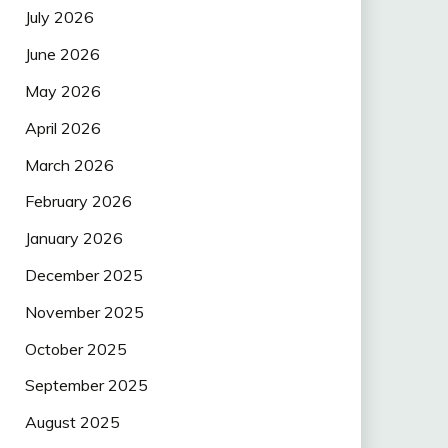
July 2026
June 2026
May 2026
April 2026
March 2026
February 2026
January 2026
December 2025
November 2025
October 2025
September 2025
August 2025