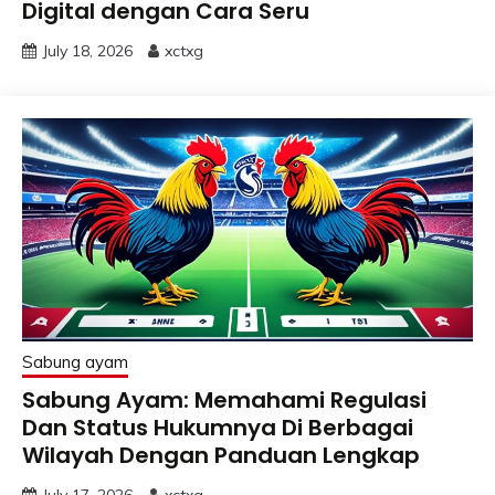
Digital dengan Cara Seru
July 18, 2026
xctxg
Sabung ayam
Sabung Ayam: Memahami Regulasi
Dan Status Hukumnya Di Berbagai
Wilayah Dengan Panduan Lengkap