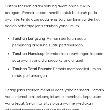
Sistem taruhan dalam sabung ayam online cukup
beragam. Pemain dapat memilih untuk bertaruh pada
ayam tertentu atau pada jenis taruhan lainnya. Berikut
adalah beberapa jenis taruhan yang umum:
Taruhan Langsung
: Pemain bertaruh pada
pemenang langsung suatu pertandingan.
Taruhan Handicap
: Memberikan keuntungan kepada
satu ayam yang dianggap kurang unggul.
Taruhan Total Rounds
: Pemain memprediksi jumlah
ronde pertandingan.
Setiap jenis taruhan memiliki odds yang berbeda. Pemain
harus memahami peluang ini untuk membuat keputusan
yang tepat. Selain itu, situs biasanya menyediakan
informasi transparan tentang hasil taruhan.