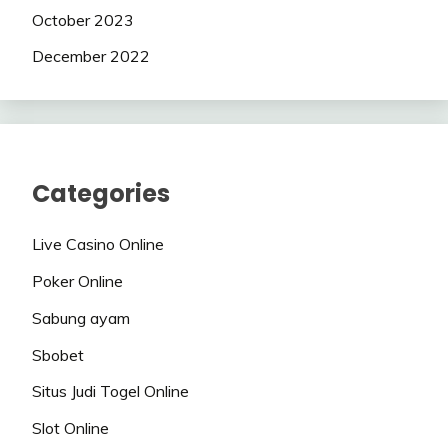
October 2023
December 2022
Categories
Live Casino Online
Poker Online
Sabung ayam
Sbobet
Situs Judi Togel Online
Slot Online