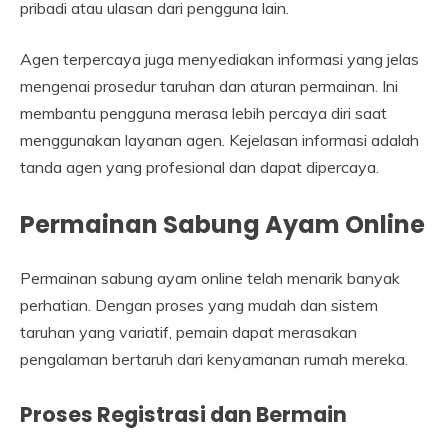
pribadi atau ulasan dari pengguna lain.
Agen terpercaya juga menyediakan informasi yang jelas
mengenai prosedur taruhan dan aturan permainan. Ini
membantu pengguna merasa lebih percaya diri saat
menggunakan layanan agen. Kejelasan informasi adalah
tanda agen yang profesional dan dapat dipercaya.
Permainan Sabung Ayam Online
Permainan sabung ayam online telah menarik banyak
perhatian. Dengan proses yang mudah dan sistem
taruhan yang variatif, pemain dapat merasakan
pengalaman bertaruh dari kenyamanan rumah mereka.
Proses Registrasi dan Bermain