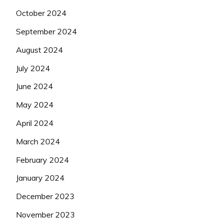
October 2024
September 2024
August 2024
July 2024
June 2024
May 2024
April 2024
March 2024
February 2024
January 2024
December 2023
November 2023