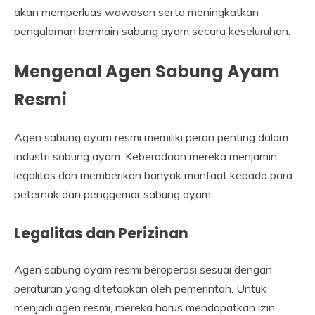
akan memperluas wawasan serta meningkatkan
pengalaman bermain sabung ayam secara keseluruhan.
Mengenal Agen Sabung Ayam
Resmi
Agen sabung ayam resmi memiliki peran penting dalam
industri sabung ayam. Keberadaan mereka menjamin
legalitas dan memberikan banyak manfaat kepada para
peternak dan penggemar sabung ayam.
Legalitas dan Perizinan
Agen sabung ayam resmi beroperasi sesuai dengan
peraturan yang ditetapkan oleh pemerintah. Untuk
menjadi agen resmi, mereka harus mendapatkan izin