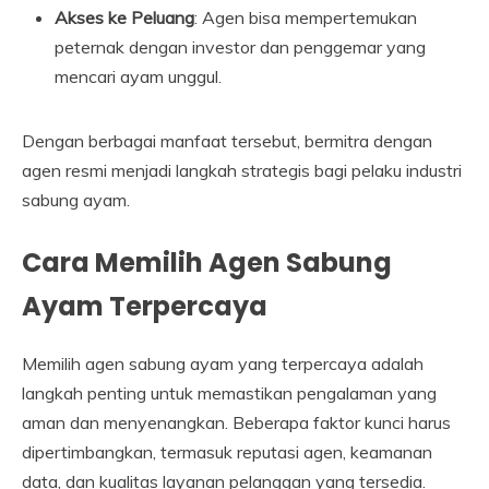
Akses ke Peluang
: Agen bisa mempertemukan
peternak dengan investor dan penggemar yang
mencari ayam unggul.
Dengan berbagai manfaat tersebut, bermitra dengan
agen resmi menjadi langkah strategis bagi pelaku industri
sabung ayam.
Cara Memilih Agen Sabung
Ayam Terpercaya
Memilih agen sabung ayam yang terpercaya adalah
langkah penting untuk memastikan pengalaman yang
aman dan menyenangkan. Beberapa faktor kunci harus
dipertimbangkan, termasuk reputasi agen, keamanan
data, dan kualitas layanan pelanggan yang tersedia.