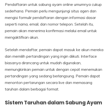
Pendaftaran untuk sabung ayam online umumnya cukup
sederhana. Pemain perlu mengunjungi situs agen dan
mengisi formulir pendaftaran dengan informasi dasar
seperti nama, email, dan nomor telepon. Setelah itu,
pemain akan menerima konfirmasi melalui email untuk
mengaktifkan akun.
Setelah mendaftar, pemain dapat masuk ke akun mereka
dan memilih pertandingan yang ingin diikuti. Interface
biasanya dirancang untuk mudah digunakan,
memungkinkan pemain untuk dengan cepat menemukan
pertandingan yang sedang berlangsung. Pemain dapat
menonton pertarungan secara live dan memasang
taruhan dalam berbagai format.
Sistem Taruhan dalam Sabung Ayam