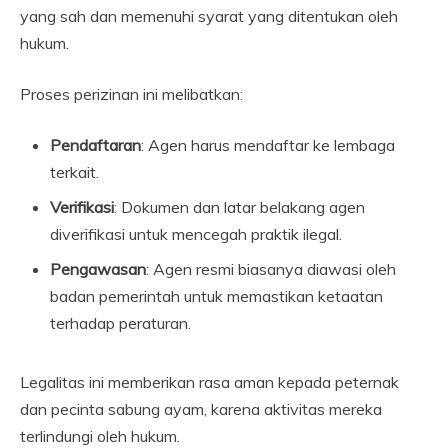
yang sah dan memenuhi syarat yang ditentukan oleh
hukum.
Proses perizinan ini melibatkan:
Pendaftaran
: Agen harus mendaftar ke lembaga
terkait.
Verifikasi
: Dokumen dan latar belakang agen
diverifikasi untuk mencegah praktik ilegal.
Pengawasan
: Agen resmi biasanya diawasi oleh
badan pemerintah untuk memastikan ketaatan
terhadap peraturan.
Legalitas ini memberikan rasa aman kepada peternak
dan pecinta sabung ayam, karena aktivitas mereka
terlindungi oleh hukum.