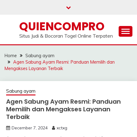
Skip
to
content
QUIENCOMPRO
Situs Judi & Bocoran Togel Online Terpaten
Home
Sabung ayam
Agen Sabung Ayam Resmi: Panduan Memilih dan
Mengakses Layanan Terbaik
Sabung ayam
Agen Sabung Ayam Resmi: Panduan
Memilih dan Mengakses Layanan
Terbaik
December 7, 2024
xctxg