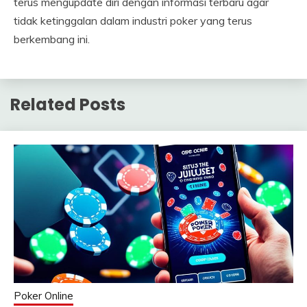
terus mengupdate diri dengan informasi terbaru agar
tidak ketinggalan dalam industri poker yang terus
berkembang ini.
Related Posts
Poker Online