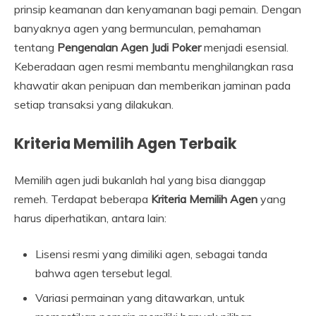
prinsip keamanan dan kenyamanan bagi pemain. Dengan
banyaknya agen yang bermunculan, pemahaman
tentang
Pengenalan Agen Judi Poker
menjadi esensial.
Keberadaan agen resmi membantu menghilangkan rasa
khawatir akan penipuan dan memberikan jaminan pada
setiap transaksi yang dilakukan.
Kriteria Memilih Agen Terbaik
Memilih agen judi bukanlah hal yang bisa dianggap
remeh. Terdapat beberapa
Kriteria Memilih Agen
yang
harus diperhatikan, antara lain:
Lisensi resmi yang dimiliki agen, sebagai tanda
bahwa agen tersebut legal.
Variasi permainan yang ditawarkan, untuk