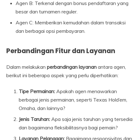
Agen B: Terkenal dengan bonus pendaftaran yang
besar dan turnamen reguler.
Agen C: Memberikan kemudahan dalam transaksi
dan berbagai opsi pembayaran.
Perbandingan Fitur dan Layanan
Dalam melakukan
perbandingan layanan
antara agen,
berikut ini beberapa aspek yang perlu diperhatikan:
Tipe Permainan:
Apakah agen menawarkan
berbagai jenis permainan, seperti Texas Hold’em,
Omaha, dan lainnya?
Jenis Taruhan:
Apa saja jenis taruhan yang tersedia
dan bagaimana fleksibilitasnya bagi pemain?
Layanan Pelanggan:
Bagaimana responsivitas dan