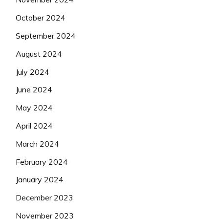
October 2024
September 2024
August 2024
July 2024
June 2024
May 2024
April 2024
March 2024
February 2024
January 2024
December 2023
November 2023