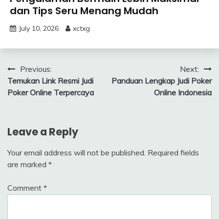
dan Tips Seru Menang Mudah
July 10, 2026
xctxg
Post
Previous:
Next:
Temukan Link Resmi Judi
Panduan Lengkap Judi Poker
navigation
Poker Online Terpercaya
Online Indonesia
Leave a Reply
Your email address will not be published.
Required fields
are marked
*
Comment
*