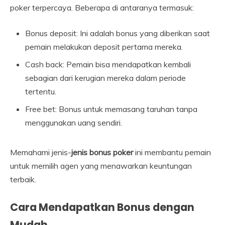
poker terpercaya. Beberapa di antaranya termasuk:
Bonus deposit: Ini adalah bonus yang diberikan saat
pemain melakukan deposit pertama mereka.
Cash back: Pemain bisa mendapatkan kembali
sebagian dari kerugian mereka dalam periode
tertentu.
Free bet: Bonus untuk memasang taruhan tanpa
menggunakan uang sendiri.
Memahami jenis-
jenis bonus poker
ini membantu pemain
untuk memilih agen yang menawarkan keuntungan
terbaik.
Cara Mendapatkan Bonus dengan
Mudah