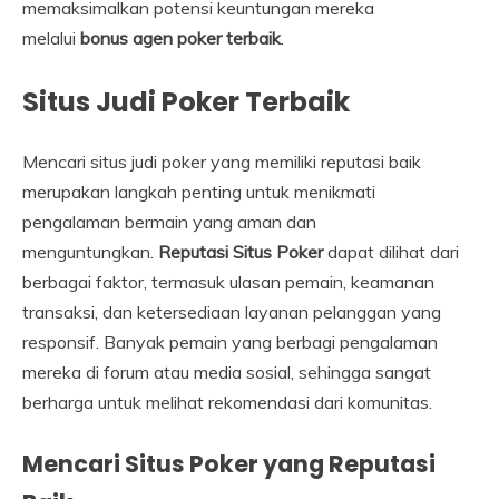
memaksimalkan potensi keuntungan mereka
melalui
bonus agen poker terbaik
.
Situs Judi Poker Terbaik
Mencari situs judi poker yang memiliki reputasi baik
merupakan langkah penting untuk menikmati
pengalaman bermain yang aman dan
menguntungkan.
Reputasi Situs Poker
dapat dilihat dari
berbagai faktor, termasuk ulasan pemain, keamanan
transaksi, dan ketersediaan layanan pelanggan yang
responsif. Banyak pemain yang berbagi pengalaman
mereka di forum atau media sosial, sehingga sangat
berharga untuk melihat rekomendasi dari komunitas.
Mencari Situs Poker yang Reputasi