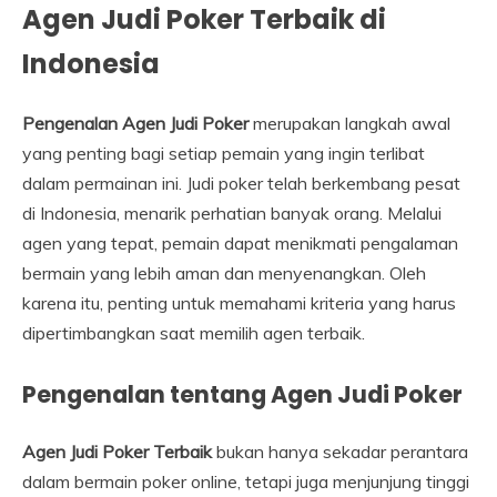
Agen Judi Poker Terbaik di
Indonesia
Pengenalan Agen Judi Poker
merupakan langkah awal
yang penting bagi setiap pemain yang ingin terlibat
dalam permainan ini. Judi poker telah berkembang pesat
di Indonesia, menarik perhatian banyak orang. Melalui
agen yang tepat, pemain dapat menikmati pengalaman
bermain yang lebih aman dan menyenangkan. Oleh
karena itu, penting untuk memahami kriteria yang harus
dipertimbangkan saat memilih agen terbaik.
Pengenalan tentang Agen Judi Poker
Agen Judi Poker Terbaik
bukan hanya sekadar perantara
dalam bermain poker online, tetapi juga menjunjung tinggi