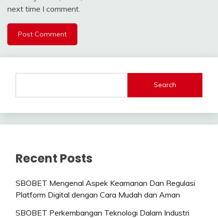
next time I comment.
Search
Recent Posts
SBOBET Mengenal Aspek Keamanan Dan Regulasi
Platform Digital dengan Cara Mudah dan Aman
SBOBET Perkembangan Teknologi Dalam Industri