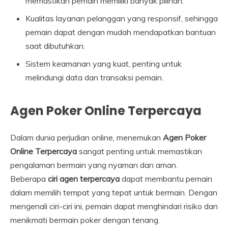
memastikan pemain memiliki banyak pilihan.
Kualitas layanan pelanggan yang responsif, sehingga
pemain dapat dengan mudah mendapatkan bantuan
saat dibutuhkan.
Sistem keamanan yang kuat, penting untuk
melindungi data dan transaksi pemain.
Agen Poker Online Terpercaya
Dalam dunia perjudian online, menemukan
Agen Poker
Online Terpercaya
sangat penting untuk memastikan
pengalaman bermain yang nyaman dan aman.
Beberapa
ciri agen terpercaya
dapat membantu pemain
dalam memilih tempat yang tepat untuk bermain. Dengan
mengenali ciri-ciri ini, pemain dapat menghindari risiko dan
menikmati bermain poker dengan tenang.