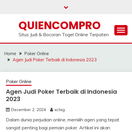
Skip
to
content
QUIENCOMPRO
Situs Judi & Bocoran Togel Online Terpaten
Home
Poker Online
Agen Judi Poker Terbaik di Indonesia 2023
Poker Online
Agen Judi Poker Terbaik di Indonesia
2023
December 2, 2024
xctxg
Dalam dunia perjudian online, memilih agen yang tepat
sangat penting bagi pemain poker. Artikel ini akan