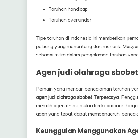
Taruhan handicap
Taruhan over/under
Tipe taruhan di Indonesia ini memberikan pem
peluang yang menantang dan menarik. Masyar
sebagai mitra dalam pengalaman taruhan yang 
Agen judi olahraga sbobet
Pemain yang mencari pengalaman taruhan y
agen judi olahraga sbobet Terpercaya
. Pengg
memilih agen resmi, mulai dari keamanan hingg
agen yang tepat dapat mempengaruhi pengala
Keunggulan Menggunakan Age