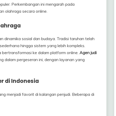
populer. Perkembangan ini mengarah pada
an olahraga secara online.
lahraga
 dinamika sosial dan budaya. Tradisi taruhan telah
 sederhana hingga sistem yang lebih kompleks.
 bertransformasi ke dalam platform online.
Agen judi
g dalam pergeseran ini, dengan layanan yang
r di Indonesia
ang menjadi favorit di kalangan penjudi. Beberapa di