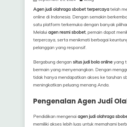
Agen judi olahraga sbobet terpercaya
telah me
online di Indonesia. Dengan semakin berkemban
satu platform terkemuka dengan banyak pilih
Melalui
agen resmi sbobet
, pemain dapat men
terpercaya, serta menikmati berbagai keuntun
pelanggan yang responsif.
Bergabung dengan
situs judi bola online
yang t
bermain yang menyenangkan. Dengan meng
tidak hanya mendapatkan akses ke taruhan sbo
meningkatkan peluang menang Anda.
Pengenalan Agen Judi Ola
Pendidikan mengenai
agen judi olahraga sbob
memiliki akses lebih luas untuk memahami berb