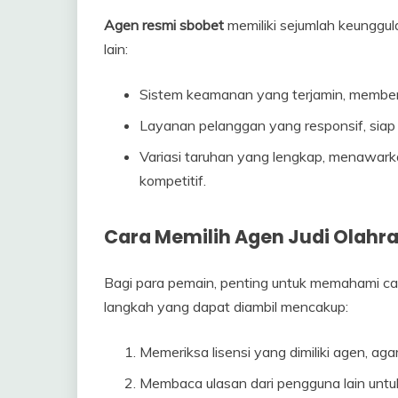
Agen resmi sbobet
memiliki sejumlah keunggu
lain:
Sistem keamanan yang terjamin, memberi
Layanan pelanggan yang responsif, sia
Variasi taruhan yang lengkap, menawark
kompetitif.
Cara Memilih Agen Judi Olah
Bagi para pemain, penting untuk memahami car
langkah yang dapat diambil mencakup:
Memeriksa lisensi yang dimiliki agen, aga
Membaca ulasan dari pengguna lain untu