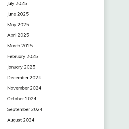
July 2025
June 2025
May 2025
April 2025
March 2025
February 2025
January 2025
December 2024
November 2024
October 2024
September 2024
August 2024