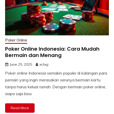
Poker Online
Poker Online Indonesia: Cara Mudah
Bermain dan Menang
June 25, 2025
xctxg
Poker online Indonesia semakin populer di kalangan para
pemain yang ingin merasakan serunya bermain kartu
tanpa harus keluar rumah. Dengan bermain poker online,
siapa saja bisa
Read More