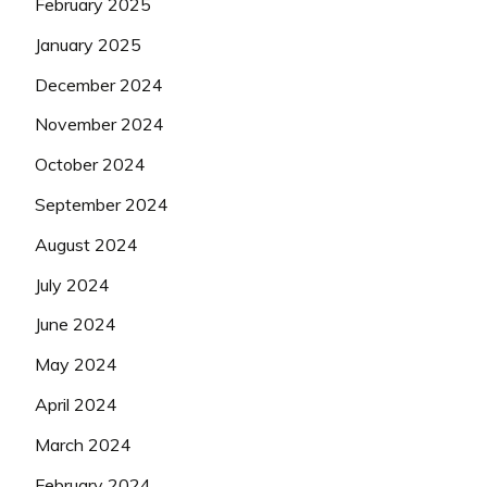
February 2025
January 2025
December 2024
November 2024
October 2024
September 2024
August 2024
July 2024
June 2024
May 2024
April 2024
March 2024
February 2024