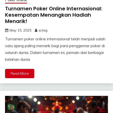
Turnamen Poker Online Internasional:
Kesempatan Menangkan Hadiah
Menarik!
May 15, 2025
xctxg
Turnamen poker online internasional telah menjadi salah
satu ajang paling menarik bagi para penggemar poker di
seluruh dunia. Dalam turnamen ini, pemain dari berbagai
belahan dunia
Read More