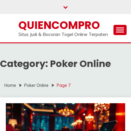
Skip
to
content
QUIENCOMPRO
Situs Judi & Bocoran Togel Online Terpaten
Category:
Poker Online
Home
Poker Online
Page 7