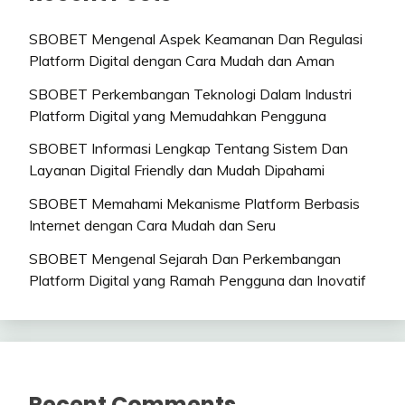
SBOBET Mengenal Aspek Keamanan Dan Regulasi
Platform Digital dengan Cara Mudah dan Aman
SBOBET Perkembangan Teknologi Dalam Industri
Platform Digital yang Memudahkan Pengguna
SBOBET Informasi Lengkap Tentang Sistem Dan
Layanan Digital Friendly dan Mudah Dipahami
SBOBET Memahami Mekanisme Platform Berbasis
Internet dengan Cara Mudah dan Seru
SBOBET Mengenal Sejarah Dan Perkembangan
Platform Digital yang Ramah Pengguna dan Inovatif
Recent Comments