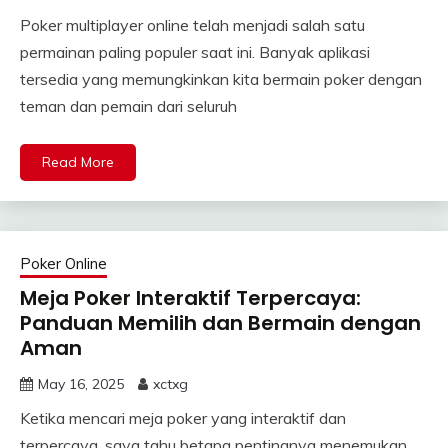
Poker multiplayer online telah menjadi salah satu
permainan paling populer saat ini. Banyak aplikasi
tersedia yang memungkinkan kita bermain poker dengan
teman dan pemain dari seluruh
Read More
Poker Online
Meja Poker Interaktif Terpercaya:
Panduan Memilih dan Bermain dengan
Aman
May 16, 2025
xctxg
Ketika mencari meja poker yang interaktif dan
terpercaya, saya tahu betapa pentingnya menemukan