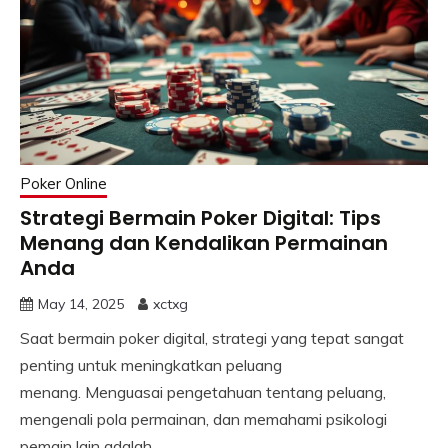
Poker Online
Strategi Bermain Poker Digital: Tips
Menang dan Kendalikan Permainan
Anda
May 14, 2025
xctxg
Saat bermain poker digital, strategi yang tepat sangat
penting untuk meningkatkan peluang
menang. Menguasai pengetahuan tentang peluang,
mengenali pola permainan, dan memahami psikologi
pemain lain adalah